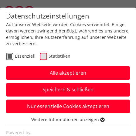
Datenschutzeinstellungen
Salzburger Tennisverband
Auf unserer Webseite werden Cookies verwendet. Einige
davon werden zwingend benötigt, während es uns andere
ermöglichen, Ihre Nutzererfahrung auf unserer Webseite
Stufe 3: Tennistrainer/in
zu verbessern.
Hochleistungstraining im Spitzensport
Essenziell
Statistiken
2 Semestrige Grundausbildung (227,5-242,5
Alle akzeptieren
Stunden) und 1 Semestrige Spezialausbildung (100
– 172,5 Stunden)
Speichern & schließen
Eine Eignungsprüfung ist erforderlich.
Nur essenzielle Cookies akzeptieren
Weitere Informationen anzeigen
Essenziell
Essenzielle Cookies werden für grundlegende
Powered by