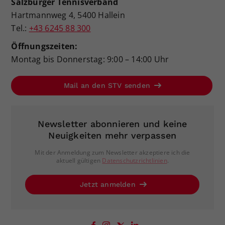
Salzburger Tennisverband
Dieser Wert speichert Ihre Consent-
Hartmannweg 4, 5400 Hallein
Einstellungen. Unter anderem eine
Tel.:
+43 6245 88 300
zufällig generierte ID, für die
Zweck
historische Speicherung Ihrer
Öffnungszeiten:
vorgenommen Einstellungen, falls der
Montag bis Donnerstag: 9:00 – 14:00 Uhr
Webseiten-Betreiber dies eingestellt
hat.
Mail an den STV senden
Newsletter abonnieren und keine
Neuigkeiten mehr verpassen
Mit der Anmeldung zum Newsletter akzeptiere ich die
aktuell gültigen
Datenschutzrichtlinien
.
Jetzt anmelden