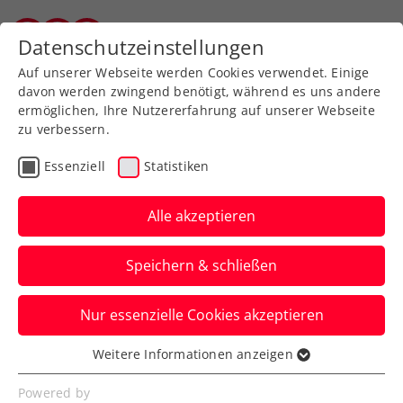
Datenschutzeinstellungen
Salzburger Tennisverband
Auf unserer Webseite werden Cookies verwendet. Einige
davon werden zwingend benötigt, während es uns andere
Für lizenzierte Trainer mit mindestens der
ermöglichen, Ihre Nutzererfahrung auf unserer Webseite
zu verbessern.
Ausbildung zum Instruktur gibt es eine Suche, hier
für Salzburg:
Besucheransicht
Essenziell
Statistiken
(oetv1.azurewebsites.net)
Bronze: Instruktor
Alle akzeptieren
Silber: Lehrer
Speichern & schließen
Gold: Trainer
Dies sind staatliche Ausbildungen der
Nur essenzielle Cookies akzeptieren
Bundessportakademien:
http://www.bspa.at
Weitere Informationen anzeigen
Essenziell
Der Salzburger Tennisverband bildet den
Essenzielle Cookies werden für grundlegende
Powered by