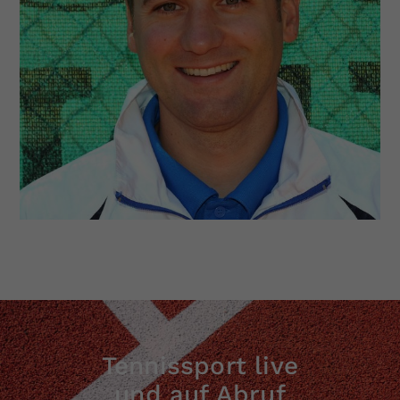
Dieser Wert speichert Ihre Consent-
Einstellungen. Unter anderem eine
zufällig generierte ID, für die
Zweck
historische Speicherung Ihrer
vorgenommen Einstellungen, falls der
Webseiten-Betreiber dies eingestellt
hat.
Tennissport live
und auf Abruf