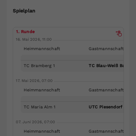
Dieser Wert speichert Ihre Consent-
Spielplan
Einstellungen. Unter anderem eine
zufällig generierte ID, für die
Zweck
historische Speicherung Ihrer
1. Runde
vorgenommen Einstellungen, falls der
16. Mai 2026, 11:00
Webseiten-Betreiber dies eingestellt
hat.
Heimmannschaft
Gastmannschaft
TC Bramberg 1
TC Blau-Weiß Bad Gas
17. Mai 2026, 07:00
Heimmannschaft
Gastmannschaft
TC Maria Alm 1
UTC Piesendorf 1
07. Juni 2026, 07:00
Heimmannschaft
Gastmannschaft