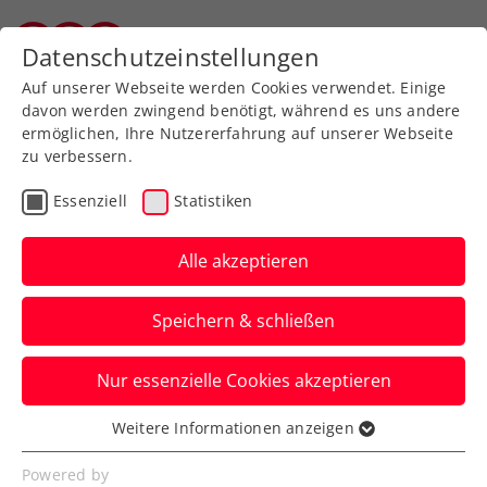
Datenschutzeinstellungen
Salzburger Tennisverband
Auf unserer Webseite werden Cookies verwendet. Einige
davon werden zwingend benötigt, während es uns andere
ermöglichen, Ihre Nutzererfahrung auf unserer Webseite
Allgemeine
Klasse
zu verbessern.
Jugend
Essenziell
Statistiken
SeniorInnen
Alle akzeptieren
Speichern & schließen
Meisterschaft wählen
Nur essenzielle Cookies akzeptieren
Weitere Informationen anzeigen
Essenziell
Essenzielle Cookies werden für grundlegende
Sommer 2026 / Damen
Powered by