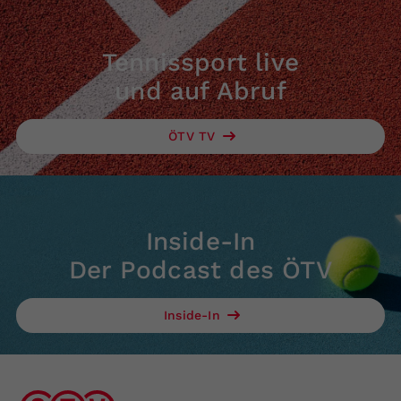
Tennissport live
und auf Abruf
ÖTV TV
Inside-In
Der Podcast des ÖTV
Inside-In