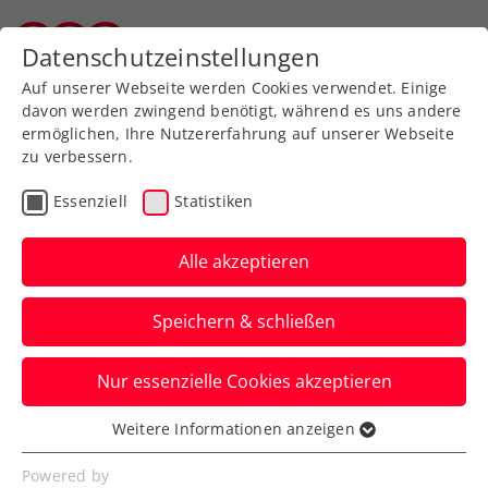
Zurück zur Newsübersicht
Datenschutzeinstellungen
Salzburger Tennisverband
Auf unserer Webseite werden Cookies verwendet. Einige
davon werden zwingend benötigt, während es uns andere
ermöglichen, Ihre Nutzererfahrung auf unserer Webseite
zu verbessern.
ATP
Turniere
Essenziell
Statistiken
ATP Bastad: Misolic als
Top-100-Spieler zum
Alle akzeptieren
Heimspiel in Kitzbühel
Speichern & schließen
Trotz einer Viertelfinalniederlage in
Nur essenzielle Cookies akzeptieren
Schweden ist das nun erfreuliche
Gewissheit.
Weitere Informationen anzeigen
Essenziell
Verfasst von: Manuel Wachta, 18.07.2025
Essenzielle Cookies werden für grundlegende
Powered by