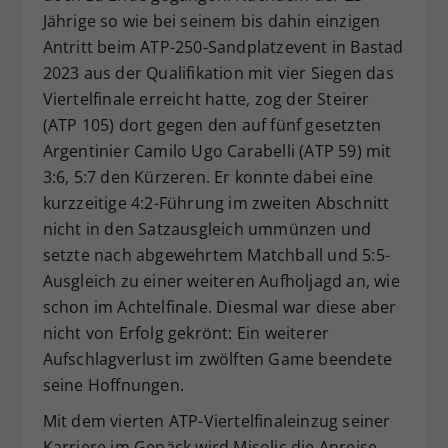
Jährige so wie bei seinem bis dahin einzigen
Dieser Wert speichert Ihre Consent-
Antritt beim ATP-250-Sandplatzevent in Bastad
Einstellungen. Unter anderem eine
zufällig generierte ID, für die
2023 aus der Qualifikation mit vier Siegen das
Zweck
historische Speicherung Ihrer
Viertelfinale erreicht hatte, zog der Steirer
vorgenommen Einstellungen, falls der
(ATP 105) dort gegen den auf fünf gesetzten
Webseiten-Betreiber dies eingestellt
Argentinier Camilo Ugo Carabelli (ATP 59) mit
hat.
3:6, 5:7 den Kürzeren. Er konnte dabei eine
kurzzeitige 4:2-Führung im zweiten Abschnitt
nicht in den Satzausgleich ummünzen und
setzte nach abgewehrtem Matchball und 5:5-
Ausgleich zu einer weiteren Aufholjagd an, wie
schon im Achtelfinale. Diesmal war diese aber
nicht von Erfolg gekrönt: Ein weiterer
Aufschlagverlust im zwölften Game beendete
seine Hoffnungen.
Mit dem vierten ATP-Viertelfinaleinzug seiner
Karriere im Gepäck wird Misolic die Anreise