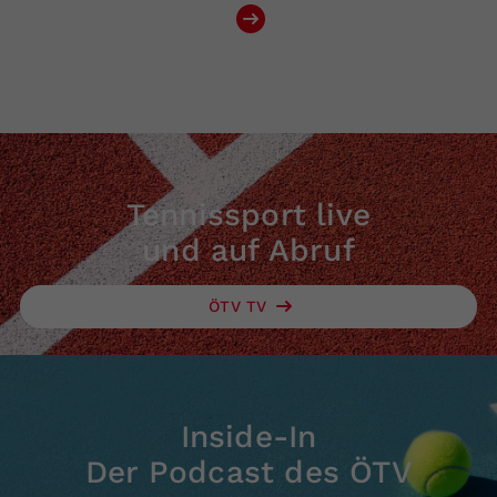
Tennissport live
und auf Abruf
ÖTV TV
Inside-In
Der Podcast des ÖTV