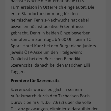
nächste Woche die internationale U18-
Dieser Wert speichert Ihre Consent-
Turniersaison in Österreich eingeläutet. Die
Einstellungen. Unter anderem eine
erste Standortbestimmung für den
zufällig generierte ID, für die
heimischen Tennis-Nachwuchs hat dabei
Zweck
historische Speicherung Ihrer
bisweilen höchst positive Erkenntnisse
vorgenommen Einstellungen, falls der
gebracht. Denn in beiden Einzelbewerben
Webseiten-Betreiber dies eingestellt
hat.
kämpfen am Sonntag ab 9:00 Uhr beim TC
Sport-Hotel-Kurz bei den Burgenland Juniors
jeweils ÖTV-Asse um den Titelgewinn:
Zunächst bei den Burschen Benedikt
Szerencsits, danach bei den Mädchen Lilli
Tagger.
Premiere für Szerencsits
Szerencsits wurde lediglich in seinem
Auftaktmatch durch den Tschechen Boris
Durovic beim 6:4, 3:6, 7:6 (2) über die volle
Distanz gezwungen, eliminierte daraufhin den