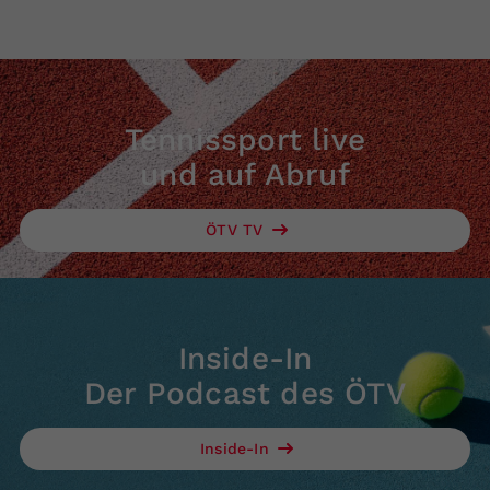
Tennissport live
und auf Abruf
ÖTV TV
Inside-In
Der Podcast des ÖTV
Inside-In