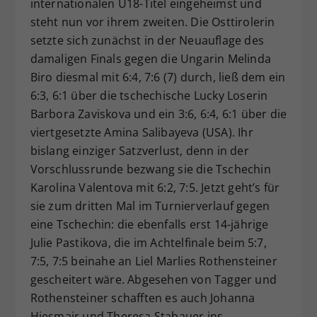
internationalen U18-Titel eingeheimst und
steht nun vor ihrem zweiten. Die Osttirolerin
setzte sich zunächst in der Neuauflage des
damaligen Finals gegen die Ungarin Melinda
Biro diesmal mit 6:4, 7:6 (7) durch, ließ dem ein
6:3, 6:1 über die tschechische Lucky Loserin
Barbora Zaviskova und ein 3:6, 6:4, 6:1 über die
viertgesetzte Amina Salibayeva (USA). Ihr
bislang einziger Satzverlust, denn in der
Vorschlussrunde bezwang sie die Tschechin
Karolina Valentova mit 6:2, 7:5. Jetzt geht’s für
sie zum dritten Mal im Turnierverlauf gegen
eine Tschechin: die ebenfalls erst 14-jährige
Julie Pastikova, die im Achtelfinale beim 5:7,
7:5, 7:5 beinahe an Liel Marlies Rothensteiner
gescheitert wäre. Abgesehen von Tagger und
Rothensteiner schafften es auch Johanna
Hiesmair und Theresa Stabauer ins