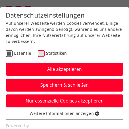
Zurück zur Newsübersicht
Datenschutzeinstellungen
Salzburger Tennisverband
Auf unserer Webseite werden Cookies verwendet. Einige
davon werden zwingend benötigt, während es uns andere
ermöglichen, Ihre Nutzererfahrung auf unserer Webseite
zu verbessern.
Turniere
Kids & Jugend
Essenziell
Statistiken
Burgenland Juniors:
Szerencsits und Tagger
Alle akzeptieren
kämpfen um ITF-
Speichern & schließen
Heimsiege
Nur essenzielle Cookies akzeptieren
Das erste ITF-Jugendevent in Österreich
im neuen Jahr läuft aus rot-weiß-roter
Weitere Informationen anzeigen
Essenziell
Sicht sehr erfreulich.
Essenzielle Cookies werden für grundlegende
Powered by