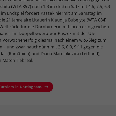
hita (WTA 857) nach 1:3 im dritten Satz mit 4:6, 7:5, 6:3
 im Endspiel fordert Paszek hiermit am Samstag im
e 21 Jahre alte Litauerin Klaudija Bubelyte (WTA 684).
Welt rückt für die Dornbirnerin mit ihren erfolgreichen
r näher. Im Doppelbewerb war Paszek mit der US-
 Vorwochenerfolg diesmal nach einem w.o.-Sieg zum
en – und zwar hauchdünn mit 2:6, 6:0, 9:11 gegen die
dar (Rumänien) und Diana Marcinkevica (Lettland),
m Match Tiebreak.
Turniers in Nottingham.