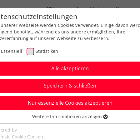
ÖTV
Landesverbände
News
tenschutzeinstellungen
 unserer Webseite werden Cookies verwendet. Einige davon wer
Ausbildung
Services
Über uns
ngend benötigt, während es uns andere ermöglichen, Ihre
zererfahrung auf unserer Webseite zu verbessern.
Essenziell
Statistiken
Alle akzeptieren
Speichern & schließen
Nur essenzielle Cookies akzeptieren
: Paszek kämpft sich
Weitere Informationen anzeigen
ssenziell
lbfinale
senzielle Cookies werden für grundlegende Funktionen der
ered by
bseite benötigt. Dadurch ist gewährleistet, dass die Webseite
linski Cookie Consent