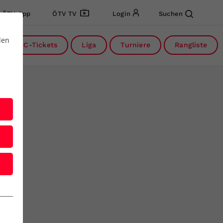
ÖTV App
ÖTV TV
Login
Suchen
den
DC-Tickets
Liga
Turniere
Rangliste