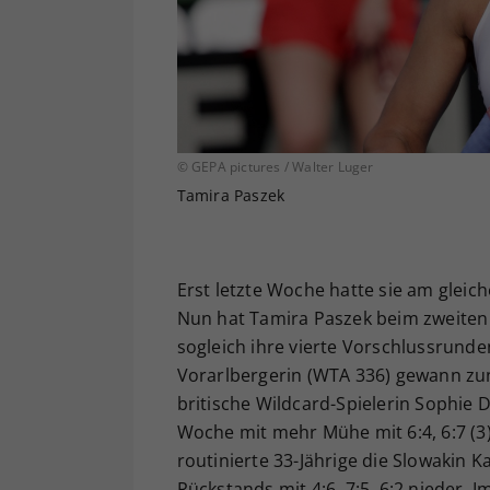
© GEPA pictures / Walter Luger
Tamira Paszek
Erst letzte Woche hatte sie am gleiche
Nun hat Tamira Paszek beim zweiten
sogleich ihre vierte Vorschlussrunde
Vorarlbergerin (WTA 336) gewann zun
britische Wildcard-Spielerin Sophie D
Woche mit mehr Mühe mit 6:4, 6:7 (3)
routinierte 33-Jährige die Slowakin K
Rückstands mit 4:6, 7:5, 6:2 nieder. I