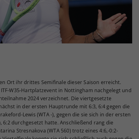
Zweck
generierte ID, für die historische Speicherung
Ihrer vorgenommen Einstellungen, falls der
Webseiten-Betreiber dies eingestellt hat.
n Ort ihr drittes Semifinale dieser Saison erreicht.
 ITF-W35-Hartplatzevent in Nottingham nachgelegt und
nteilnahme 2024 verzeichnet. Die viertgesetzte
ächst in der ersten Hauptrunde mit 6:3, 6:4 gegen die
rakeford-Lewis (WTA -), gegen die sie sich in der ersten
, 6:2 durchgesetzt hatte. Anschließend rang die
atarina Stresnakova (WTA 560) trotz eines 4:6,-0:2-
m Viertelfinale konnte sie sich schließlich auch gegen die