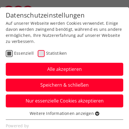
Zurück zur Newsübersicht
Datenschutzeinstellungen
Salzburger Tennisverband
Auf unserer Webseite werden Cookies verwendet. Einige
davon werden zwingend benötigt, während es uns andere
ermöglichen, Ihre Nutzererfahrung auf unserer Webseite
zu verbessern.
Rollstuhltennis
Inklusion
Turniere
Essenziell
Statistiken
Kids & Jugend
ATP
ITF
Alle akzeptieren
Miedler, Haider-Maurer,
Speichern & schließen
Legner und Pesendorfer
verzeichnen Titelgewinne
Nur essenzielle Cookies akzeptieren
Doch auch Jurij Rodionov, David Pichler,
Weitere Informationen anzeigen
Essenziell
Alexander Gschiel und Luca Sageder
Essenzielle Cookies werden für grundlegende
Powered by
überzeugen international.