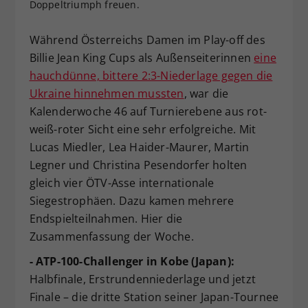
Doppeltriumph freuen.
Dieser Wert speichert Ihre Consent-
Einstellungen. Unter anderem eine
Während Österreichs Damen im Play-off des
zufällig generierte ID, für die
Billie Jean King Cups als Außenseiterinnen
eine
Zweck
historische Speicherung Ihrer
hauchdünne, bittere 2:3-Niederlage gegen die
vorgenommen Einstellungen, falls der
Webseiten-Betreiber dies eingestellt
Ukraine hinnehmen mussten
, war die
hat.
Kalenderwoche 46 auf Turnierebene aus rot-
weiß-roter Sicht eine sehr erfolgreiche. Mit
Lucas Miedler, Lea Haider-Maurer, Martin
Legner und Christina Pesendorfer holten
gleich vier ÖTV-Asse internationale
Siegestrophäen. Dazu kamen mehrere
Endspielteilnahmen. Hier die
Zusammenfassung der Woche.
- ATP-100-Challenger in Kobe (Japan):
Halbfinale, Erstrundenniederlage und jetzt
Finale – die dritte Station seiner Japan-Tournee