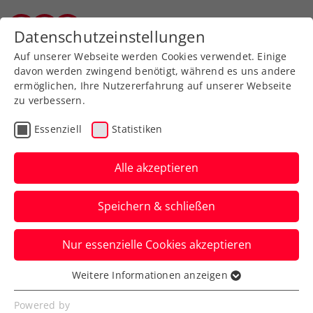
Zurück zur Newsübersicht
Datenschutzeinstellungen
Salzburger Tennisverband
Auf unserer Webseite werden Cookies verwendet. Einige
davon werden zwingend benötigt, während es uns andere
ermöglichen, Ihre Nutzererfahrung auf unserer Webseite
zu verbessern.
Turniere
Kids & Jugend
Salzburg
Essenziell
Statistiken
Nina Buchegger siegt
beim Heimturnier in
Alle akzeptieren
Hallein
Speichern & schließen
Nina Buchegger und Klara Kogler im
Nur essenzielle Cookies akzeptieren
Einzel, Mia-Sophie Schnell im Doppel am
Podium
Weitere Informationen anzeigen
Essenziell
Verfasst von: , 26.05.2026
Essenzielle Cookies werden für grundlegende
Powered by