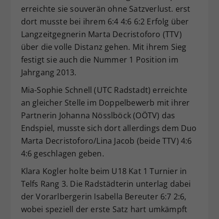
erreichte sie souverän ohne Satzverlust. erst
Dieser Wert speichert Ihre Consent-
dort musste bei ihrem 6:4 4:6 6:2 Erfolg über
Einstellungen. Unter anderem eine
zufällig generierte ID, für die
Langzeitgegnerin Marta Decristoforo (TTV)
Zweck
historische Speicherung Ihrer
über die volle Distanz gehen. Mit ihrem Sieg
vorgenommen Einstellungen, falls der
festigt sie auch die Nummer 1 Position im
Webseiten-Betreiber dies eingestellt
Jahrgang 2013.
hat.
Mia-Sophie Schnell (UTC Radstadt) erreichte
an gleicher Stelle im Doppelbewerb mit ihrer
Partnerin Johanna Nösslböck (OÖTV) das
Endspiel, musste sich dort allerdings dem Duo
Marta Decristoforo/Lina Jacob (beide TTV) 4:6
4:6 geschlagen geben.
Klara Kogler holte beim U18 Kat 1 Turnier in
Telfs Rang 3. Die Radstädterin unterlag dabei
der Vorarlbergerin Isabella Bereuter 6:7 2:6,
wobei speziell der erste Satz hart umkämpft