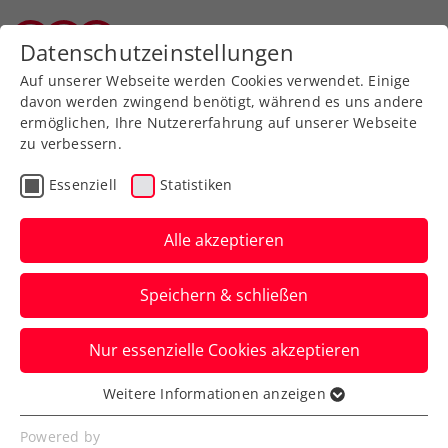
Zurück zur Newsübersicht
Datenschutzeinstellungen
Salzburger Tennisverband
Auf unserer Webseite werden Cookies verwendet. Einige
davon werden zwingend benötigt, während es uns andere
ermöglichen, Ihre Nutzererfahrung auf unserer Webseite
zu verbessern.
Salzburg
Kids & Jugend
Essenziell
Statistiken
ÖM U14: Emma und
Gregor im Doppel sehr
Alle akzeptieren
stark
Speichern & schließen
Im Doppel gab es zweimal Bronze, im
Nur essenzielle Cookies akzeptieren
Einzel gab es Anpassungsschwierigkeiten,
Weitere Informationen anzeigen
Verfasst von: Peter Bazzanella, 19.03.2019
Essenziell
Essenzielle Cookies werden für grundlegende
Powered by