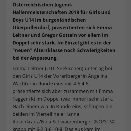
Österreichischen Jugend-
Dieser Wert speichert Ihre Consent-
Hallenmeisterschaften 2019 für Girls und
Einstellungen. Unter anderem eine
Boys U14 im burgenländischen
zufällig generierte ID, für die
Zweck
historische Speicherung Ihrer
Oberpullendorf, präsentierten sich Emma
vorgenommen Einstellungen, falls der
Leitner und Gregor Gottein vor allem im
Webseiten-Betreiber dies eingestellt
Doppel sehr stark. Im Einzel gibt es in der
hat.
"neuen" Altersklasse noch Schwierigkeiten
bei der Anpassung.
Emma Leitner (UTC Seekirchen) unterlag bei
den Girls U14 der Vorarlbergerin Angelina
Wachter in Runde eins mit 4-6 4-6,
präsentierte sich aber zusammen mit Emma
Tagger (K) im Doppel (wie immer) sehr stark.
Nach einem w.o. In Runde eins, schlugen die
beiden im Viertelfinale Hanna
Rosenkranz/Nina Schwarzenberger (NÖ/ST/4)
knapp mit 6-2 3-6 10-8. Das Aus kam im