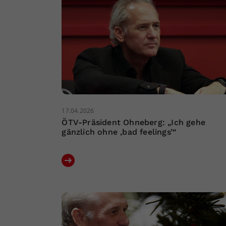
17.04.2026
ÖTV-Präsident Ohneberg: „Ich gehe
gänzlich ohne ‚bad feelings’“