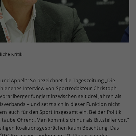
Zweck
generierte ID, für die historische Speicherung
Ihrer vorgenommen Einstellungen, falls der
Webseiten-Betreiber dies eingestellt hat.
che Kritik.
nd Appell“: So bezeichnet die Tageszeitung „Die
schienenes Interview von Sportredakteur Christoph
orarlberger fungiert inzwischen seit drei Jahren als
sverbands – und setzt sich in dieser Funktion nicht
rn auch für den Sport insgesamt ein. Bei der Politik
f taube Ohren: „Man kommt sich nur als Bittsteller vor.“
eitigen Koalitionsgesprächen kaum Beachtung. Das
r ÖTV-Presseaussendung am 21. Jänner von den