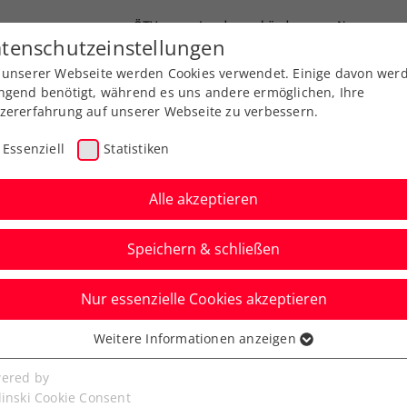
ÖTV
Landesverbände
News
tenschutzeinstellungen
 unserer Webseite werden Cookies verwendet. Einige davon wer
Ausbildung
Services
Über uns
ngend benötigt, während es uns andere ermöglichen, Ihre
zererfahrung auf unserer Webseite zu verbessern.
Essenziell
Statistiken
Alle akzeptieren
Speichern & schließen
Nur essenzielle Cookies akzeptieren
n kommt sich nur als
Weitere Informationen anzeigen
ssenziell
senzielle Cookies werden für grundlegende Funktionen der
ered by
bseite benötigt. Dadurch ist gewährleistet, dass die Webseite
linski Cookie Consent