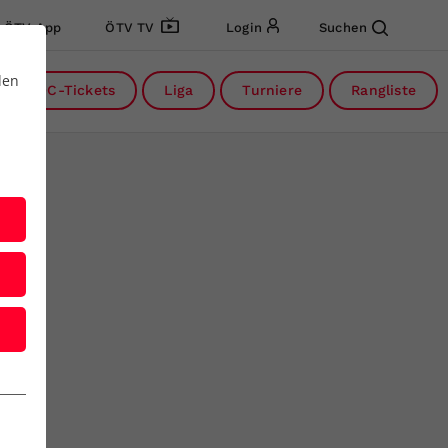
ÖTV App
ÖTV TV
Login
Suchen
den
DC-Tickets
Liga
Turniere
Rangliste