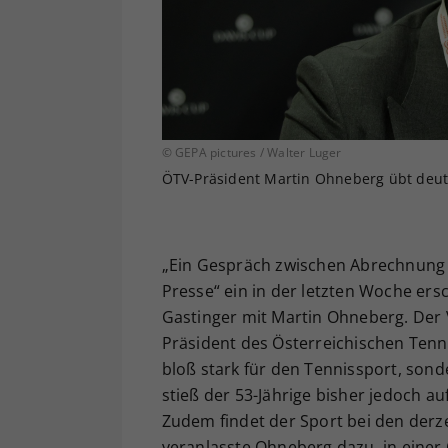
© GEPA pictures / Walter Luger
ÖTV-Präsident Martin Ohneberg übt deutli
„Ein Gespräch zwischen Abrechnung u
Presse“ ein in der letzten Woche er
Gastinger mit Martin Ohneberg. Der V
Präsident des Österreichischen Tenni
bloß stark für den Tennissport, sonde
stieß der 53-Jährige bisher jedoch au
Zudem findet der Sport bei den derz
veranlasste Ohneberg dazu, in eine