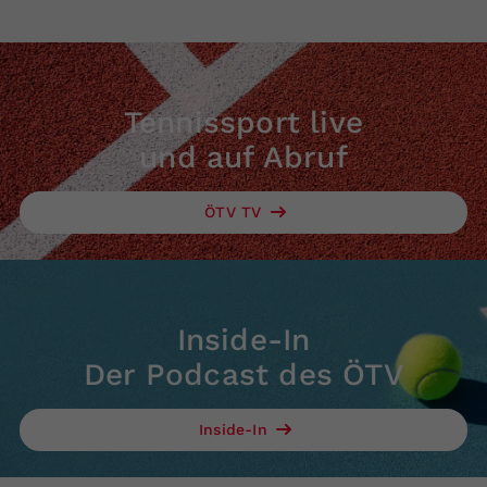
Tennissport live
und auf Abruf
ÖTV TV
Inside-In
Der Podcast des ÖTV
Inside-In