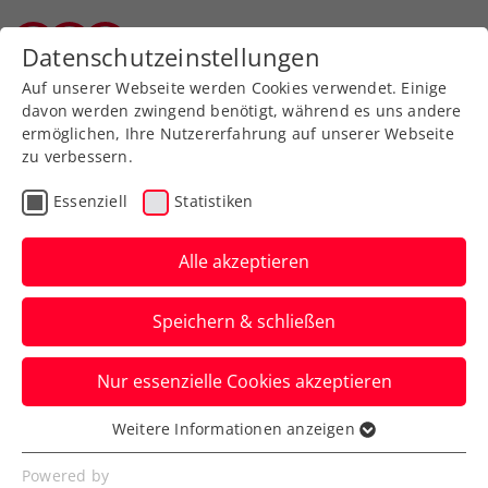
Zurück zur Newsübersicht
Datenschutzeinstellungen
Salzburger Tennisverband
Auf unserer Webseite werden Cookies verwendet. Einige
davon werden zwingend benötigt, während es uns andere
ermöglichen, Ihre Nutzererfahrung auf unserer Webseite
zu verbessern.
Kids & Jugend
Salzburg
Essenziell
Statistiken
Schultenniscup
Landesfinale in St.
Alle akzeptieren
Johann
Speichern & schließen
Unterstufenlandesmeister: Christian-
Nur essenzielle Cookies akzeptieren
Doppler Gymnasium Salzburg
Weitere Informationen anzeigen
Verfasst von: , 28.05.2026
Essenziell
Essenzielle Cookies werden für grundlegende
Powered by