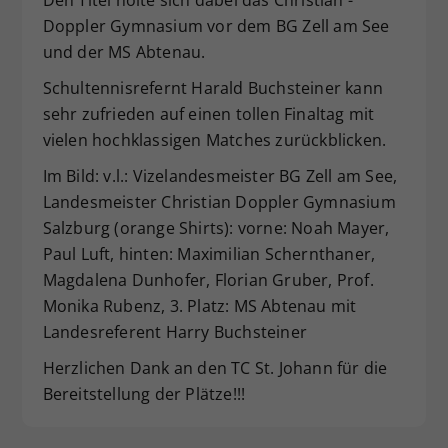
Dieser Wert speichert Ihre Consent-
Doppler Gymnasium vor dem BG Zell am See
Einstellungen. Unter anderem eine
und der MS Abtenau.
zufällig generierte ID, für die
Schultennisrefernt Harald Buchsteiner kann
Zweck
historische Speicherung Ihrer
vorgenommen Einstellungen, falls der
sehr zufrieden auf einen tollen Finaltag mit
Webseiten-Betreiber dies eingestellt
vielen hochklassigen Matches zurückblicken.
hat.
Im Bild: v.l.: Vizelandesmeister BG Zell am See,
Landesmeister Christian Doppler Gymnasium
Salzburg (orange Shirts): vorne: Noah Mayer,
Paul Luft, hinten: Maximilian Schernthaner,
Magdalena Dunhofer, Florian Gruber, Prof.
Monika Rubenz, 3. Platz: MS Abtenau mit
Landesreferent Harry Buchsteiner
Herzlichen Dank an den TC St. Johann für die
Bereitstellung der Plätze!!!