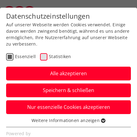
Zurück zur Newsübersicht
Datenschutzeinstellungen
Salzburger Tennisverband
Auf unserer Webseite werden Cookies verwendet. Einige
davon werden zwingend benötigt, während es uns andere
ermöglichen, Ihre Nutzererfahrung auf unserer Webseite
zu verbessern.
Verbands-Info
Kids & Jugend
ATP
Essenziell
Statistiken
ITF
Alle akzeptieren
So hart trainiert Joel
Speichern & schließen
Schwärzler im ÖTV-
Leistungszentrum
Nur essenzielle Cookies akzeptieren
Südstadt
Weitere Informationen anzeigen
Essenziell
Der Youngster gibt in der neuen ITF-Serie
Essenzielle Cookies werden für grundlegende
Powered by