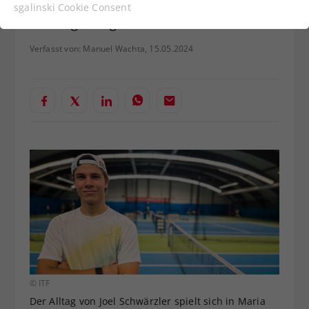
„Day in the Life“ genauere Einblicke in
Funktionen der Webseite benötigt. Dadurch ist
sgalinski Cookie Consent
gewährleistet, dass die Webseite einwandfrei
Trainingsalltag und Leben.
funktioniert.
Verfasst von: Manuel Wachta, 15.05.2024
Cookie-Informationen anzeigen
Name
cookie_optin
Anbieter
Statistiken
Laufzeit
1 Jahr
Dieses Cookie wird verwendet, um
Zweck
Ihre Cookie-Einstellungen für diese
Website zu speichern.
Name
SgCookieOptin.lastPreferences
Anbieter
© ITF
Laufzeit
1 Jahr
Der Alltag von Joel Schwärzler spielt sich in Maria