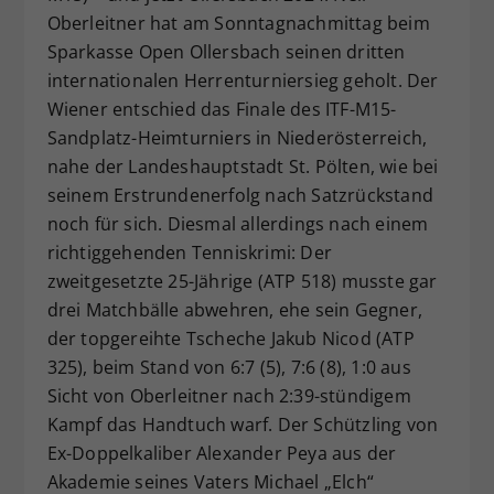
Oberleitner hat am Sonntagnachmittag beim
Dieser Wert speichert Ihre Consent-
Sparkasse Open Ollersbach seinen dritten
Einstellungen. Unter anderem eine
zufällig generierte ID, für die
internationalen Herrenturniersieg geholt. Der
Zweck
historische Speicherung Ihrer
Wiener entschied das Finale des ITF-M15-
vorgenommen Einstellungen, falls der
Sandplatz-Heimturniers in Niederösterreich,
Webseiten-Betreiber dies eingestellt
nahe der Landeshauptstadt St. Pölten, wie bei
hat.
seinem Erstrundenerfolg nach Satzrückstand
noch für sich. Diesmal allerdings nach einem
richtiggehenden Tenniskrimi: Der
zweitgesetzte 25-Jährige (ATP 518) musste gar
drei Matchbälle abwehren, ehe sein Gegner,
der topgereihte Tscheche Jakub Nicod (ATP
325), beim Stand von 6:7 (5), 7:6 (8), 1:0 aus
Sicht von Oberleitner nach 2:39-stündigem
Kampf das Handtuch warf. Der Schützling von
Ex-Doppelkaliber Alexander Peya aus der
Akademie seines Vaters Michael „Elch“