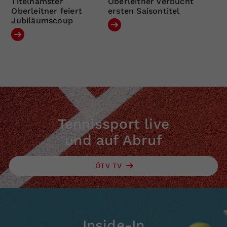
Titelhamster
Oberleitner verbucht
Oberleitner feiert
ersten Saisontitel
Jubiläumscoup
Tennissport live
und auf Abruf
ÖTV TV
Inside-In