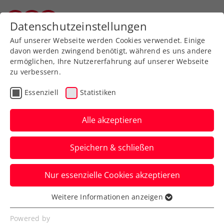
Zurück zur Newsübersicht
Datenschutzeinstellungen
Salzburger Tennisverband
Auf unserer Webseite werden Cookies verwendet. Einige
davon werden zwingend benötigt, während es uns andere
ermöglichen, Ihre Nutzererfahrung auf unserer Webseite
zu verbessern.
Turniere
ITF
Essenziell
Statistiken
Sparkasse Open
Ollersbach: Oberleitner
Alle akzeptieren
nach Krimi zum Heimsieg
Speichern & schließen
Das ÖTV-Ass wehrt beim ITF-
Nur essenzielle Cookies akzeptieren
Herrenturnier in Niederösterreich im
Finale drei Matchbälle ab.
Weitere Informationen anzeigen
Essenziell
Verfasst von: Manuel Wachta, 19.08.2024
Essenzielle Cookies werden für grundlegende
Powered by