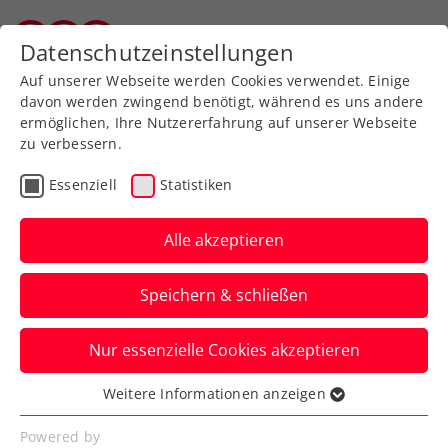
Zurück zur Newsübersicht
Datenschutzeinstellungen
Salzburger Tennisverband
Auf unserer Webseite werden Cookies verwendet. Einige
davon werden zwingend benötigt, während es uns andere
ermöglichen, Ihre Nutzererfahrung auf unserer Webseite
Start nach Maß: Rodionov
zu verbessern.
bringt Österreich im
Essenziell
Statistiken
Davis Cup gegen Pakistan
Alle akzeptieren
in Führung
Speichern & schließen
Die Nummer eins der ÖTV-Mannschaft
lässt Muhammad Shoaib beim
Nur essenzielle Cookies akzeptieren
Eröffnungseinzel in Tulln keine Chance.
Verfasst von: Manuel Wachta, 16.09.2022
Weitere Informationen anzeigen
Essenziell
Essenzielle Cookies werden für grundlegende
Powered by