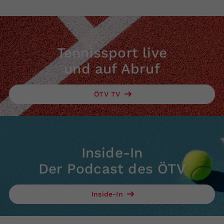
Tennissport live
und auf Abruf
ÖTV TV
Inside-In
Der Podcast des ÖTV
Inside-In