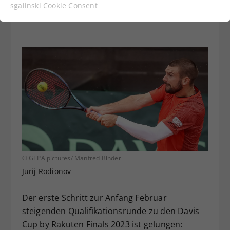
Funktionen der Webseite benötigt. Dadurch ist
sgalinski Cookie Consent
gewährleistet, dass die Webseite einwandfrei
funktioniert.
Cookie-Informationen anzeigen
Name
cookie_optin
Anbieter
Statistiken
Laufzeit
1 Jahr
Dieses Cookie wird verwendet, um
Zweck
Ihre Cookie-Einstellungen für diese
Website zu speichern.
© GEPA pictures/ Manfred Binder
Jurij Rodionov
Name
SgCookieOptin.lastPreferences
Anbieter
Der erste Schritt zur Anfang Februar
steigenden Qualifikationsrunde zu den Davis
Laufzeit
1 Jahr
Cup by Rakuten Finals 2023 ist gelungen: