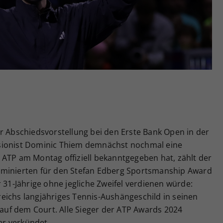
Zweck
generierte ID, für die historische Speicherung
Ihrer vorgenommen Einstellungen, falls der
Webseiten-Betreiber dies eingestellt hat.
r Abschiedsvorstellung bei den Erste Bank Open in der
sionist Dominic Thiem demnächst nochmal eine
 ATP am Montag offiziell bekanntgegeben hat, zählt der
ominierten für den Stefan Edberg Sportsmanship Award
 31-Jährige ohne jegliche Zweifel verdienen würde:
eichs langjähriges Tennis-Aushängeschild in seinen
s auf dem Court. Alle Sieger der ATP Awards 2024
r verkündet.