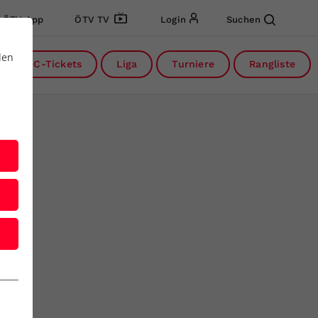
ÖTV App
ÖTV TV
Login
Suchen
den
DC-Tickets
Liga
Turniere
Rangliste