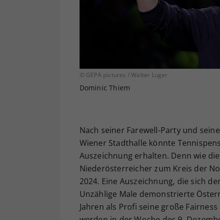
© GEPA pictures / Walter Luger
Dominic Thiem
Nach seiner Farewell-Party und seine
Wiener Stadthalle könnte Tennispen
Auszeichnung erhalten. Denn wie die
Niederösterreicher zum Kreis der N
2024. Eine Auszeichnung, die sich der
Unzählige Male demonstrierte Österr
Jahren als Profi seine große Fairnes
werden in der Woche des 9. Dezembe