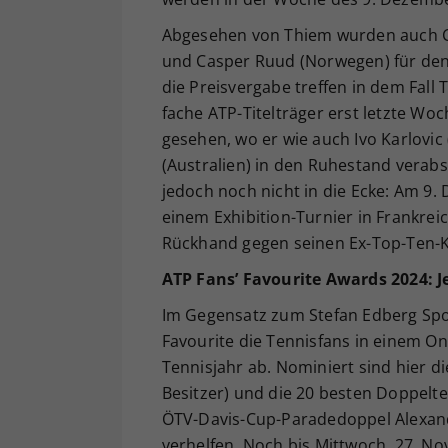
Abgesehen von Thiem wurden auch Car
und Casper Ruud (Norwegen) für den
die Preisvergabe treffen in dem Fall 
fache ATP-Titelträger erst letzte Wo
gesehen, wo er wie auch Ivo Karlovic
(Australien) in den Ruhestand verab
jedoch noch nicht in die Ecke: Am 9.
einem Exhibition-Turnier in Frankrei
Rückhand gegen seinen Ex-Top-Ten-K
ATP Fans’ Favourite Awards 2024: Je
Im Gegensatz zum Stefan Edberg Sp
Favourite die Tennisfans in einem On
Tennisjahr ab. Nominiert sind hier di
Besitzer) und die 20 besten Doppelt
ÖTV-Davis-Cup-Paradedoppel Alexand
verhelfen. Noch bis Mittwoch, 27. N