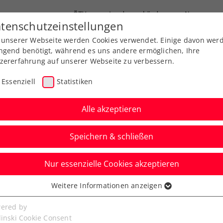
ÖTV
Landesverbände
News
tenschutzeinstellungen
 unserer Webseite werden Cookies verwendet. Einige davon wer
Ausbildung
Services
Über uns
ngend benötigt, während es uns andere ermöglichen, Ihre
zererfahrung auf unserer Webseite zu verbessern.
Essenziell
Statistiken
Alle akzeptieren
Speichern & schließen
Nur essenzielle Cookies akzeptieren
d mit Stefan Edberg
Weitere Informationen anzeigen
ssenziell
 Award?
senzielle Cookies werden für grundlegende Funktionen der
ered by
bseite benötigt. Dadurch ist gewährleistet, dass die Webseite
linski Cookie Consent