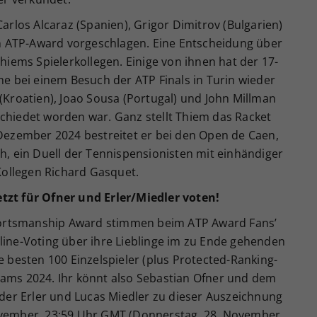
los Alcaraz (Spanien), Grigor Dimitrov (Bulgarien)
 ATP-Award vorgeschlagen. Eine Entscheidung über
Thiems Spielerkollegen. Einige von ihnen hat der 17-
che bei einem Besuch der ATP Finals in Turin wieder
 (Kroatien), Joao Sousa (Portugal) und John Millman
schiedet worden war. Ganz stellt Thiem das Racket
 Dezember 2024 bestreitet er bei den Open de Caen,
ch, ein Duell der Tennispensionisten mit einhändiger
ollegen Richard Gasquet.
tzt für Ofner und Erler/Miedler voten!
ortsmanship Award stimmen beim ATP Award Fans’
line-Voting über ihre Lieblinge im zu Ende gehenden
e besten 100 Einzelspieler (plus Protected-Ranking-
eams 2024. Ihr könnt also Sebastian Ofner und dem
er Erler und Lucas Miedler zu dieser Auszeichnung
ovember, 23:59 Uhr GMT (Donnerstag, 28. November,