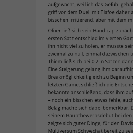
aufgewacht, weil ich das Gefühl geha
griff vor dem Duell mit Tiafoe daher 
bisschen irritierend, aber mit dem m
Ofner ließ sich sein Handicap zunäch
ersten Satz entschied im vierten Gam
ihn nicht viel zu holen, er musste se
zweimal zu null, einmal dazwischen 
Thiem ließ sich bei 0:2 in Sätzen da
Eine Steigerung gelang ihm daraufh
Breakmöglichkeit gleich zu Beginn un
letzten Game, schließlich die Entsc
bekannte anschließend, dass ihm auf
– noch ein bisschen etwas fehle, auch
Belag mache sich dabei bemerkbar. D
seinem Hauptbewerbsdebüt bei den U
zeigte sich guter Dinge, für den Dav
Multiversum Schwechat bereit zu sein