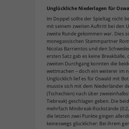
Unglückliche Niederlagen für Oswa
Im Doppel sollte der Spieltag nicht 
mit seinem zweiten Auftritt bei den 
zweite Runde gekommen war. Dies sol
monegassischen Stammpartner Roma
Nicolas Barrientos und den Schweden
ersten Satz gab es keine Breakbälle
zweiten Durchgang konnten die beid
wettmachen – doch ein weiterer im n
Unglücklich lief es für Oswald mit Bo
musste sich mit dem Niederländer d
(Tschechien) nach über zweieinhalbst
Tiebreak) geschlagen geben. Die bei
mehrfach Minibreak-Rückstände (0:2, 1
die letzten zwei Punkte gingen allerd
keineswegs glücklicher: Bei ihrem g