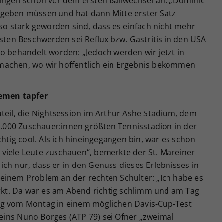
fingen schon vor dem ersten Ballwechsel an: „Dominic
rgeben müssen und hat dann Mitte erster Satz
 stark geworden sind, dass es einfach nicht mehr
gsten Beschwerden sei Reflux bzw. Gastritis in den USA
o behandelt worden: „Jedoch werden wir jetzt in
machen, wo wir hoffentlich ein Ergebnis bekommen
lemen tapfer
teil, die Nightsession im Arthur Ashe Stadium, dem
000 Zuschauer:innen größten Tennisstadion in der
chtig cool. Als ich hineingegangen bin, war es schon
ch viele Leute zuschauen“, bemerkte der St. Mareiner
ch nur, dass er in den Genuss dieses Erlebnisses in
einem Problem an der rechten Schulter: „Ich habe es
t. Da war es am Abend richtig schlimm und am Tag
eg vom Montag in einem möglichen Davis-Cup-Test
ins Nuno Borges (ATP 79) sei Ofner „zweimal