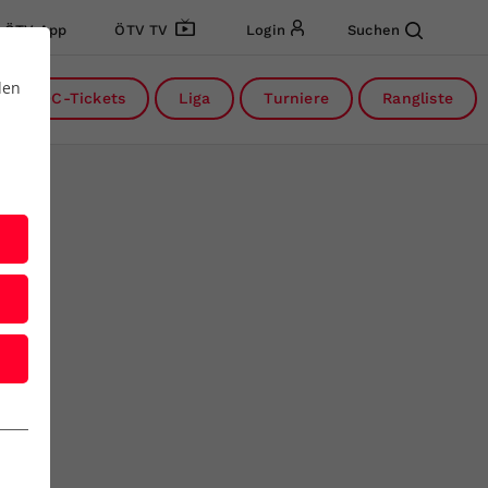
ÖTV App
ÖTV TV
Login
Suchen
den
DC-Tickets
Liga
Turniere
Rangliste