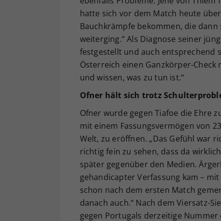
ebenfalls Probleme. Jene von Thiem 
hatte sich vor dem Match heute übe
Bauchkrämpfe bekommen, die dann so
weiterging.“ Als Diagnose seiner jün
festgestellt und auch entsprechend s
Österreich einen Ganzkörper-Check 
und wissen, was zu tun ist.“
Ofner hält sich trotz Schulterprob
Ofner wurde gegen Tiafoe die Ehre zu
mit einem Fassungsvermögen von 23.
Welt, zu eröffnen. „Das Gefühl war ri
richtig fein zu sehen, dass da wirkli
später gegenüber den Medien. Ärgerli
gehandicapter Verfassung kam – mit 
schon nach dem ersten Match gemerk
danach auch.“ Nach dem Viersatz-Si
gegen Portugals derzeitige Nummer e