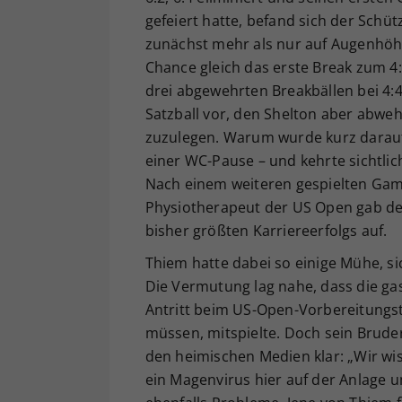
gefeiert hatte, befand sich der Sch
zunächst mehr als nur auf Augenhöhe
Chance gleich das erste Break zum 4
drei abgewehrten Breakbällen bei 4:
Satzball vor, den Shelton aber abwe
zuzulegen. Warum wurde kurz darauf 
einer WC-Pause – und kehrte sichtli
Nach einem weiteren gespielten Gam
Physiotherapeut der US Open gab der
bisher größten Karriereerfolgs auf.
Thiem hatte dabei so einige Mühe, s
Die Vermutung lag nahe, dass die gas
Antritt beim US-Open-Vorbereitungst
müssen, mitspielte. Doch sein Brude
den heimischen Medien klar: „Wir wiss
ein Magenvirus hier auf der Anlage 