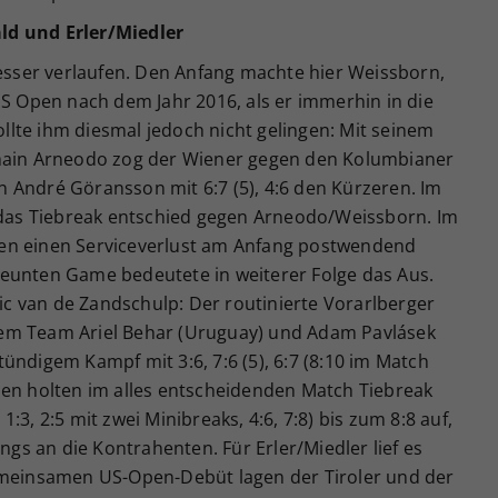
ld und Erler/Miedler
besser verlaufen. Den Anfang machte hier Weissborn,
US Open nach dem Jahr 2016, als er immerhin in die
lte ihm diesmal jedoch nicht gelingen: Mit seinem
in Arneodo zog der Wiener gegen den Kolumbianer
 André Göransson mit 6:7 (5), 4:6 den Kürzeren. Im
, das Tiebreak entschied gegen Arneodo/Weissborn. Im
en einen Serviceverlust am Anfang postwendend
eunten Game bedeutete in weiterer Folge das Aus.
tic van de Zandschulp: Der routinierte Vorarlberger
em Team Ariel Behar (Uruguay) und Adam Pavlásek
ündigem Kampf mit 3:6, 7:6 (5), 6:7 (8:10 im Match
den holten im alles entscheidenden Match Tiebreak
:3, 2:5 mit zwei Minibreaks, 4:6, 7:8) bis zum 8:8 auf,
ings an die Kontrahenten. Für Erler/Miedler lief es
emeinsamen US-Open-Debüt lagen der Tiroler und der