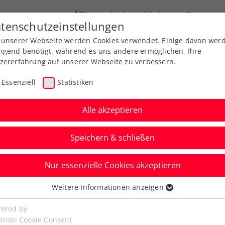
ÖTV
Landesverbände
News
tenschutzeinstellungen
 unserer Webseite werden Cookies verwendet. Einige davon wer
Ausbildung
Services
Über uns
ngend benötigt, während es uns andere ermöglichen, Ihre
zererfahrung auf unserer Webseite zu verbessern.
Essenziell
Statistiken
Alle akzeptieren
Speichern & schließen
Nur essenzielle Cookies akzeptieren
m muss erkrankt
Weitere Informationen anzeigen
ssenziell
oe für gehandicapten
senzielle Cookies werden für grundlegende Funktionen der
ered by
bseite benötigt. Dadurch ist gewährleistet, dass die Webseite
linski Cookie Consent