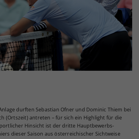
Zweck
generierte ID, für die historische Speicherung
Ihrer vorgenommen Einstellungen, falls der
Webseiten-Betreiber dies eingestellt hat.
r Anlage durften Sebastian Ofner und Dominic Thiem bei
Ortszeit) antreten – für sich ein Highlight für die
portlicher Hinsicht ist der dritte Hauptbewerbs-
iers dieser Saison aus österreichischer Sichtweise