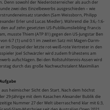
en. Denn sowohl der Niederösterreicher als auch der
 Runde zwei des Einzelbewerbs ausgeschieden – wie
 Erstrundeneinsatz standen (Sam Weissborn, Philipp
xander Erler und Lucas Miedler). Während die 3:6,-1:6-
 den auf zehn gesetzten US-Publikumsliebling Francis
kam, musste Thiem (ATP 81) gegen den US-Jungstar Ben
 von 6:7 (1) und 0:1 im zweiten Satz mit Magen-Darm-
r im Doppel der letzte rot-weiß-rote Vertreter in den
pieler Joel Schwärzler wird zudem frühestens am
werb aufschlagen. Bei den Rollstuhltennis-Assen wird
rstag durch das große Nachwuchstalent Maximilian
 Aufgabe
 aus heimischer Sicht den Start. Nach dem höchst
 der 29-Jährige mit dem Kasachen Alexander Bublik die
zeitige Nummer 27 der Welt überraschend klar mit 6:3,
n Grand-Slam-Matchsieg seit den Australian Open 2021