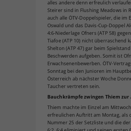
alles andere denn erfreulich verlauf
Steirer sind in Flushing Meadows in
auch alle ÖTV-Doppelspieler, die im
Oswald und das Davis-Cup-Doppel Ale
4:6-Niederlage Ofners (ATP 58) gegen
Tiafoe (ATP 10) nicht überraschend 
Shelton (ATP 47) gar beim Spielstand
Beschwerden aufgeben. Somit ist Ofne
Erwachsenenbewerben. ÖTV-Vertragss
Sonntag bei den Junioren im Hauptbe
Österreich ab nächster Woche Donne
Taucher vertreten sein.
Bauchkrämpfe zwingen Thiem zur
Thiem machte im Einzel am Mittwoch
erfreulichen Auftritt am Montag, als
Nummer 25 der Setzliste und die der
6:2, 6:4 eliminiert und seinen erste