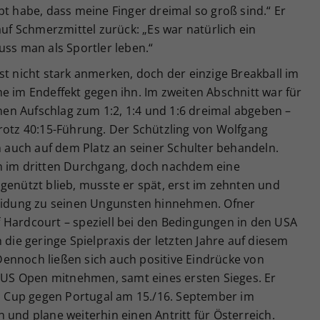
bt habe, dass meine Finger dreimal so groß sind.“ Er
auf Schmerzmittel zurück: „Es war natürlich ein
uss man als Sportler leben.“
st nicht stark anmerken, doch der einzige Breakball im
e im Endeffekt gegen ihn. Im zweiten Abschnitt war für
inen Aufschlag zum 1:2, 1:4 und 1:6 dreimal abgeben –
trotz 40:15-Führung. Der Schützling von Wolfgang
nn auch auf dem Platz an seiner Schulter behandeln.
in im dritten Durchgang, doch nachdem eine
genützt blieb, musste er spät, erst im zehnten und
heidung zu seinen Ungunsten hinnehmen. Ofner
 Hardcourt – speziell bei den Bedingungen in den USA
 die geringe Spielpraxis der letzten Jahre auf diesem
ennoch ließen sich auch positive Eindrücke von
S Open mitnehmen, samt eines ersten Sieges. Er
is Cup gegen Portugal am 15./16. September im
 und plane weiterhin einen Antritt für Österreich.