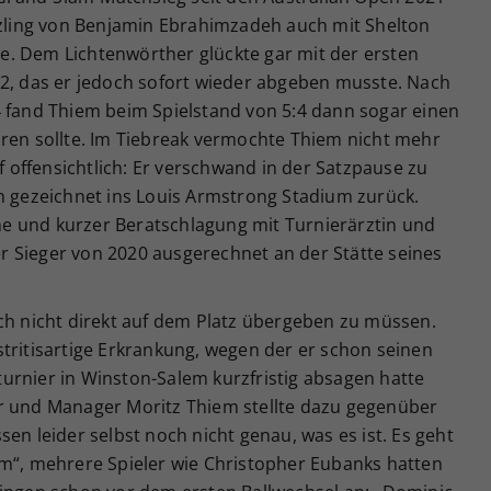
ützling von Benjamin Ebrahimzadeh auch mit Shelton
. Dem Lichtenwörther glückte gar mit der ersten
:2, das er jedoch sofort wieder abgeben musste. Nach
4 fand Thiem beim Spielstand von 5:4 dann sogar einen
hren sollte. Im Tiebreak vermochte Thiem nicht mehr
offensichtlich: Er verschwand in der Satzpause zu
ch gezeichnet ins Louis Armstrong Stadium zurück.
e und kurzer Beratschlagung mit Turnierärztin und
 Sieger von 2020 ausgerechnet an der Stätte seines
ich nicht direkt auf dem Platz übergeben zu müssen.
tritisartige Erkrankung, wegen der er schon seinen
urnier in Winston-Salem kurzfristig absagen hatte
r und Manager Moritz Thiem stellte dazu gegenüber
en leider selbst noch nicht genau, was es ist. Es geht
um“, mehrere Spieler wie Christopher Eubanks hatten