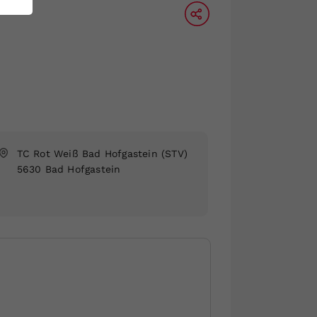
TC Rot Weiß Bad Hofgastein
(STV)
5630 Bad Hofgastein