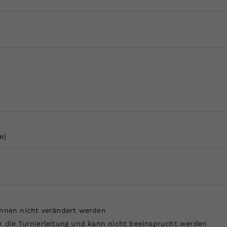
Zweck
generierte ID, für die historische Speicherung
Ihrer vorgenommen Einstellungen, falls der
Webseiten-Betreiber dies eingestellt hat.
e)
önnen nicht verändert werden
h die Turnierleitung und kann nicht beeinsprucht werden