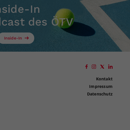
nside-In
dcast des ÖTV
Inside-In
Kontakt
Impressum
Datenschutz