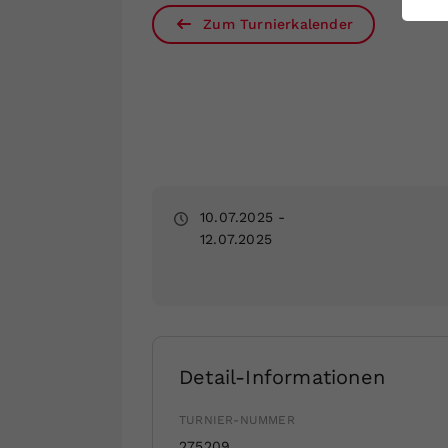
ei
Zum Turnierkalender
S
10.07.2025
-
12.07.2025
Detail-Informationen
TURNIER-NUMMER
275209