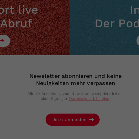
rt live
I
 Abruf
Der Po
Newsletter abonnieren und keine
Neuigkeiten mehr verpassen
Mit der Anmeldung zum Newsletter akzeptiere ich die
aktuell gültigen
Datenschutzrichtlinien
.
Jetzt anmelden