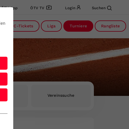
ÖTV App
ÖTV TV
Login
Suchen
den
DC-Tickets
Liga
Turniere
Rangliste
rInnen
Vereinssuche