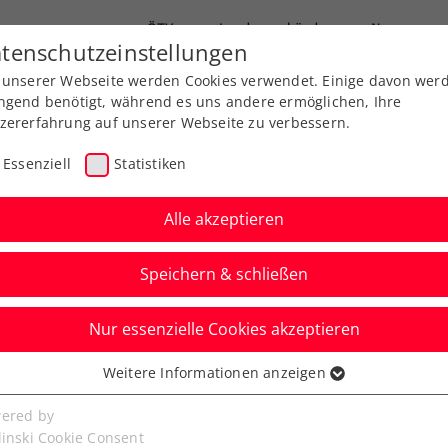
ÖTV
Landesverbände
News
tenschutzeinstellungen
 unserer Webseite werden Cookies verwendet. Einige davon wer
Ausbildung
Services
Über uns
ngend benötigt, während es uns andere ermöglichen, Ihre
zererfahrung auf unserer Webseite zu verbessern.
Essenziell
Statistiken
Alle akzeptieren
Speichern & schließen
Nur essenzielle Cookies akzeptieren
niere
Rangliste
Spiele
Weitere Informationen anzeigen
ssenziell
senzielle Cookies werden für grundlegende Funktionen der
ered by
bseite benötigt. Dadurch ist gewährleistet, dass die Webseite
linski Cookie Consent