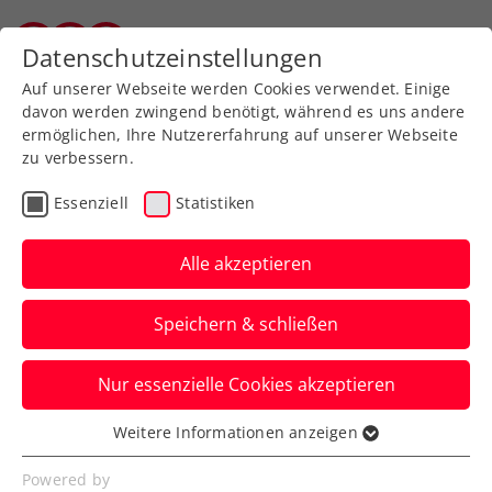
Zurück zur Newsübersicht
Datenschutzeinstellungen
Salzburger Tennisverband
Auf unserer Webseite werden Cookies verwendet. Einige
davon werden zwingend benötigt, während es uns andere
ermöglichen, Ihre Nutzererfahrung auf unserer Webseite
zu verbessern.
Turniere
ATP
Essenziell
Statistiken
ATP-Challenger Liberec:
Oberleitner einen Schritt
Alle akzeptieren
vor der Titelverteidigung
Speichern & schließen
Das ÖTV-Ass steht in der größten und
Nur essenzielle Cookies akzeptieren
wichtigsten Stadt Nordböhmens im
Doppelfinale.
Weitere Informationen anzeigen
Essenziell
Verfasst von: Manuel Wachta, 04.08.2023
Essenzielle Cookies werden für grundlegende
Powered by