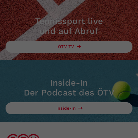
Tennissport live
und auf Abruf
ÖTV TV
Inside-In
Der Podcast des ÖTV
Inside-In