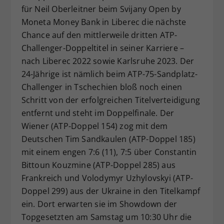
für Neil Oberleitner beim Svijany Open by
Dieser Wert speichert Ihre Consent-
Moneta Money Bank in Liberec die nächste
Einstellungen. Unter anderem eine
zufällig generierte ID, für die
Chance auf den mittlerweile dritten ATP-
Zweck
historische Speicherung Ihrer
Challenger-Doppeltitel in seiner Karriere –
vorgenommen Einstellungen, falls der
nach Liberec 2022 sowie Karlsruhe 2023. Der
Webseiten-Betreiber dies eingestellt
24-Jährige ist nämlich beim ATP-75-Sandplatz-
hat.
Challenger in Tschechien bloß noch einen
Schritt von der erfolgreichen Titelverteidigung
entfernt und steht im Doppelfinale. Der
Wiener (ATP-Doppel 154) zog mit dem
Deutschen Tim Sandkaulen (ATP-Doppel 185)
mit einem engen 7:6 (11), 7:5 über Constantin
Bittoun Kouzmine (ATP-Doppel 285) aus
Frankreich und Volodymyr Uzhylovskyi (ATP-
Doppel 299) aus der Ukraine in den Titelkampf
ein. Dort erwarten sie im Showdown der
Topgesetzten am Samstag um 10:30 Uhr die