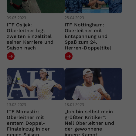
09.05.2023
25.04.2023
ITF Osijek:
ITF Nottingham:
Oberleitner legt
Oberleitner mit
zweiten Einzeltitel
Entspannung und
seiner Karriere und
Spaß zum 24.
Saison nach
Herren-Doppeltitel
13.02.2023
18.01.2023
ITF Monastir:
„Ich bin selbst mein
Oberleitner mit
größter Kritiker“:
erstem Doppel-
Neil Oberleitner und
Finaleinzug in der
der gewonnene
neuen Saison
innere Kampf