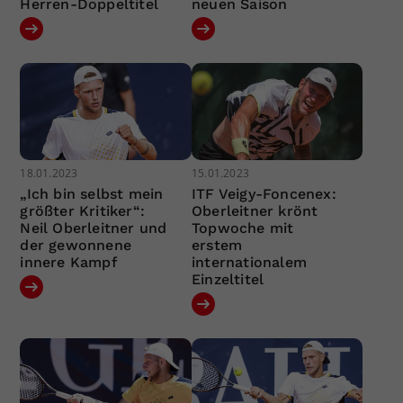
Herren-Doppeltitel
neuen Saison
18.01.2023
15.01.2023
„Ich bin selbst mein
ITF Veigy-Foncenex:
größter Kritiker“:
Oberleitner krönt
Neil Oberleitner und
Topwoche mit
der gewonnene
erstem
innere Kampf
internationalem
Einzeltitel