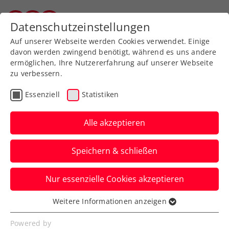
Zurück zur Newsübersicht
Datenschutzeinstellungen
Salzburger Tennisverband
Auf unserer Webseite werden Cookies verwendet. Einige
davon werden zwingend benötigt, während es uns andere
ermöglichen, Ihre Nutzererfahrung auf unserer Webseite
zu verbessern.
Turniere
ATP
Essenziell
Statistiken
Oberleitner greift bei
ATP-Challenger in
Alle akzeptieren
Karlsruhe nach
Speichern & schließen
Doppeltitel
Nur essenzielle Cookies akzeptieren
Das ÖTV-Ass setzt damit in Deutschland
zugleich seine Nachbarland-Serie fort.
Weitere Informationen anzeigen
Essenziell
Verfasst von: Manuel Wachta, 08.07.2023
Essenzielle Cookies werden für grundlegende
Powered by