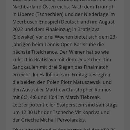
Nachbarland Österreichs. Nach dem Triumph
Dieser Wert speichert Ihre Consent-
Einstellungen. Unter anderem eine
in Liberec (Tschechien) und der Niederlage im
zufällig generierte ID, für die
Meerbusch-Endspiel (Deutschland) im August
Zweck
historische Speicherung Ihrer
2022 und dem Finaleinzug in Bratislava
vorgenommen Einstellungen, falls der
(Slowakei) vor drei Wochen bietet sich dem 23-
Webseiten-Betreiber dies eingestellt
Jährigen beim Tennis Open Karlsruhe die
hat.
nächste Titelchance. Der Wiener hat so wie
zuletzt in Bratislava mit dem Deutschen Tim
Sandkaulen mit drei Siegen das Finalmatch
erreicht. Im Halbfinale am Freitag besiegten
die beiden den Polen Piotr Matuszewski und
den Australier Matthew Christopher Romios
mit 6:3, 4:6 und 10:4 im Match Tiebreak.
Letzter potentieller Stolperstein sind samstags
um 12:30 Uhr der Tscheche Vit Kopriva und
der Grieche Michail Pervolarakis.