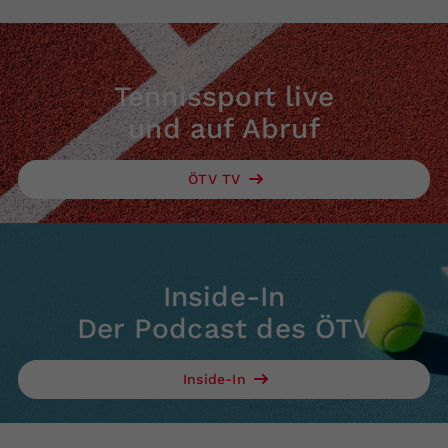
Tennissport live
und auf Abruf
ÖTV TV
Inside-In
Der Podcast des ÖTV
Inside-In