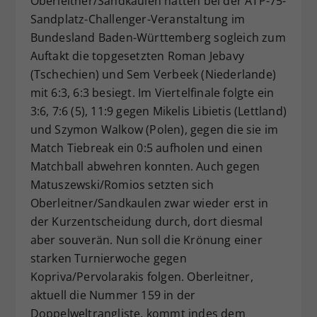
Oberleitner/Sandkaulen hatten bei der ATP-75-
Sandplatz-Challenger-Veranstaltung im
Bundesland Baden-Württemberg sogleich zum
Auftakt die topgesetzten Roman Jebavy
(Tschechien) und Sem Verbeek (Niederlande)
mit 6:3, 6:3 besiegt. Im Viertelfinale folgte ein
3:6, 7:6 (5), 11:9 gegen Mikelis Libietis (Lettland)
und Szymon Walkow (Polen), gegen die sie im
Match Tiebreak ein 0:5 aufholen und einen
Matchball abwehren konnten. Auch gegen
Matuszewski/Romios setzten sich
Oberleitner/Sandkaulen zwar wieder erst in
der Kurzentscheidung durch, dort diesmal
aber souverän. Nun soll die Krönung einer
starken Turnierwoche gegen
Kopriva/Pervolarakis folgen. Oberleitner,
aktuell die Nummer 159 in der
Doppelweltrangliste, kommt indes dem