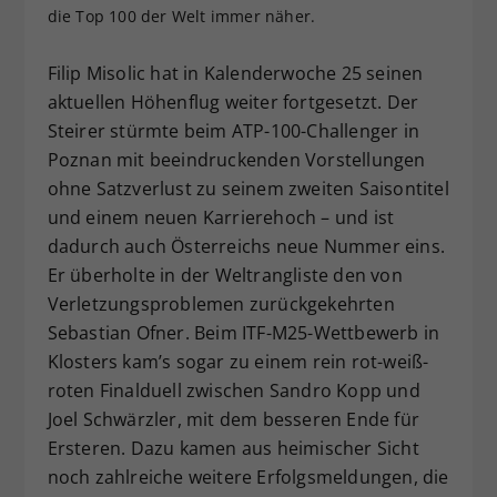
die Top 100 der Welt immer näher.
Dieser Wert speichert Ihre Consent-
Einstellungen. Unter anderem eine
Filip Misolic hat in Kalenderwoche 25 seinen
zufällig generierte ID, für die
Zweck
historische Speicherung Ihrer
aktuellen Höhenflug weiter fortgesetzt. Der
vorgenommen Einstellungen, falls der
Steirer stürmte beim ATP-100-Challenger in
Webseiten-Betreiber dies eingestellt
Poznan mit beeindruckenden Vorstellungen
hat.
ohne Satzverlust zu seinem zweiten Saisontitel
und einem neuen Karrierehoch – und ist
dadurch auch Österreichs neue Nummer eins.
Er überholte in der Weltrangliste den von
Verletzungsproblemen zurückgekehrten
Sebastian Ofner. Beim ITF-M25-Wettbewerb in
Klosters kam’s sogar zu einem rein rot-weiß-
roten Finalduell zwischen Sandro Kopp und
Joel Schwärzler, mit dem besseren Ende für
Ersteren. Dazu kamen aus heimischer Sicht
noch zahlreiche weitere Erfolgsmeldungen, die