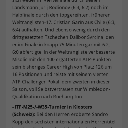
sich weder im Viertelfinale durch seinen
Landsmann Jurij Rodionov (6:3, 6:2) noch im
Halbfinale durch den topgereihten, früheren
Weltranglisten-17. Cristian Garín aus Chile (6:3,
6:4) aufhalten. Und ebenso wenig durch den
drittgesetzten Tschechen Dalibor Svrcina, den
er im Finale in knapp 75 Minuten gar mit 6:2,
6:0 abfertigte. In der Weltrangliste verbesserte
Misolic mit den 100 ergatterten ATP-Punkten
sein bisheriges Career High von Platz 126 um
16 Positionen und reiste mit seinem vierten
ATP-Challenger-Pokal, dem zweiten in dieser
Saison, voll Selbstvertrauen zur Wimbledon-
Qualifikation nach Roehampton.
- ITF-M25-/-W35-Turnier in Klosters
(Schweiz):
Bei den Herren eroberte Sandro
Kopp den sechsten internationalen Herrentitel