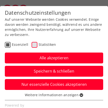
Zurück zur Newsübersicht
Datenschutzeinstellungen
Salzburger Tennisverband
Auf unserer Webseite werden Cookies verwendet. Einige
davon werden zwingend benötigt, während es uns andere
ermöglichen, Ihre Nutzererfahrung auf unserer Webseite
zu verbessern.
Rollstuhltennis
Inklusion
ATP
Essenziell
Statistiken
ITF
Turniere
Kids & Jugend
Alle akzeptieren
ATP-Challenger Poznan:
Speichern & schließen
Misolic stürmt zum
nächsten Titel und zu
Nur essenzielle Cookies akzeptieren
neuen Höhen
Weitere Informationen anzeigen
Essenziell
Österreichs amtierender Staatsmeister ist
Essenzielle Cookies werden für grundlegende
Powered by