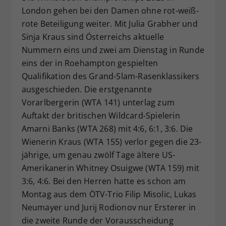
London gehen bei den Damen ohne rot-weiß-
Dieser Wert speichert Ihre Consent-
rote Beteiligung weiter. Mit Julia Grabher und
Einstellungen. Unter anderem eine
zufällig generierte ID, für die
Sinja Kraus sind Österreichs aktuelle
Zweck
historische Speicherung Ihrer
Nummern eins und zwei am Dienstag in Runde
vorgenommen Einstellungen, falls der
eins der in Roehampton gespielten
Webseiten-Betreiber dies eingestellt
Qualifikation des Grand-Slam-Rasenklassikers
hat.
ausgeschieden. Die erstgenannte
Vorarlbergerin (WTA 141) unterlag zum
Auftakt der britischen Wildcard-Spielerin
Amarni Banks (WTA 268) mit 4:6, 6:1, 3:6. Die
Wienerin Kraus (WTA 155) verlor gegen die 23-
jährige, um genau zwölf Tage ältere US-
Amerikanerin Whitney Osuigwe (WTA 159) mit
3:6, 4:6. Bei den Herren hatte es schon am
Montag aus dem ÖTV-Trio Filip Misolic, Lukas
Neumayer und Jurij Rodionov nur Ersterer in
die zweite Runde der Vorausscheidung