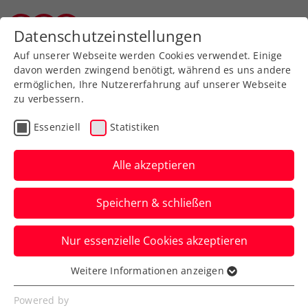
Zurück zur Newsübersicht
Datenschutzeinstellungen
Salzburger Tennisverband
Auf unserer Webseite werden Cookies verwendet. Einige
davon werden zwingend benötigt, während es uns andere
ermöglichen, Ihre Nutzererfahrung auf unserer Webseite
zu verbessern.
ATP
WTA
Turniere
Essenziell
Statistiken
Wimbledon: Keine
Erfolgserlebnisse für
Alle akzeptieren
Grabher und Kraus
Speichern & schließen
Österreichs Spitzenspielerinnen erleiden
Nur essenzielle Cookies akzeptieren
beim Grand-Slam-Turnier in
Großbritannien ein frühes Aus.
Weitere Informationen anzeigen
Essenziell
Verfasst von: Manuel Wachta, 24.06.2025
Essenzielle Cookies werden für grundlegende
Powered by