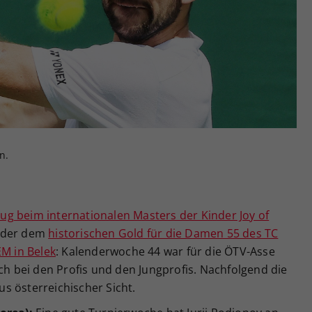
Zweck
generierte ID, für die historische Speicherung
Ihrer vorgenommen Einstellungen, falls der
Webseiten-Betreiber dies eingestellt hat.
n.
ug beim internationalen Masters der Kinder Joy of
der dem
historischen Gold für die Damen 55 des TC
EM in Belek
: Kalenderwoche 44 war für die ÖTV-Asse
uch bei den Profis und den Jungprofis. Nachfolgend die
s österreichischer Sicht.