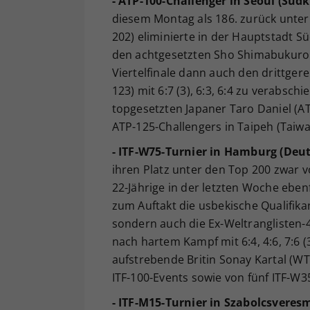
- ATP-100-Challenger in Seoul (Südk
diesem Montag als 186. zurück unter
202) eliminierte in der Hauptstadt S
den achtgesetzten Sho Shimabukuro (
Viertelfinale dann auch den drittge
123) mit 6:7 (3), 6:3, 6:4 zu verabsc
topgesetzten Japaner Taro Daniel (AT
ATP-125-Challengers in Taipeh (Taiwan
- ITF-W75-Turnier in Hamburg (Deu
ihren Platz unter den Top 200 zwar 
22-Jährige in der letzten Woche eben
zum Auftakt die usbekische Qualifikan
sondern auch die Ex-Weltranglisten
nach hartem Kampf mit 6:4, 4:6, 7:6 (
aufstrebende Britin Sonay Kartal (WT
ITF-100-Events sowie von fünf ITF-W35
- ITF-M15-Turnier in Szabolcsveres