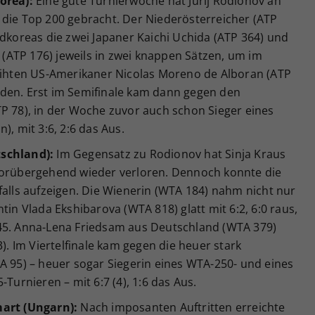
orea):
Eine gute Turnierwoche hat Jurij Rodionov an
 die Top 200 gebracht. Der Niederösterreicher (ATP
üdkoreas die zwei Japaner Kaichi Uchida (ATP 364) und
ATP 176) jeweils in zwei knappen Sätzen, um im
reihten US-Amerikaner Nicolas Moreno de Alboran (ATP
hieden. Erst im Semifinale kam dann gegen den
P 78), in der Woche zuvor auch schon Sieger eines
), mit 3:6, 2:6 das Aus.
tschland):
Im Gegensatz zu Rodionov hat Sinja Kraus
vorübergehend wieder verloren. Dennoch konnte die
falls aufzeigen. Die Wienerin (WTA 184) nahm nicht nur
tin Vlada Ekshibarova (WTA 818) glatt mit 6:2, 6:0 raus,
-45. Anna-Lena Friedsam aus Deutschland (WTA 379)
3). Im Viertelfinale kam gegen die heuer stark
A 95) – heuer sogar Siegerin eines WTA-250- und eines
-Turnieren – mit 6:7 (4), 1:6 das Aus.
mart (Ungarn):
Nach imposanten Auftritten erreichte