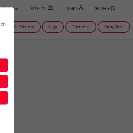
ÖTV App
ÖTV TV
Login
Suchen
den
DC-Tickets
Liga
Turniere
Rangliste