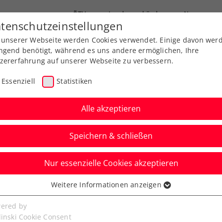
ÖTV
Landesverbände
News
tenschutzeinstellungen
 unserer Webseite werden Cookies verwendet. Einige davon wer
Ausbildung
Services
Über uns
ngend benötigt, während es uns andere ermöglichen, Ihre
zererfahrung auf unserer Webseite zu verbessern.
Essenziell
Statistiken
Alle akzeptieren
Speichern & schließen
ere
Kids & Jugend
ATP
ITF
Nur essenzielle Cookies akzeptieren
, Oberleitner,
Weitere Informationen anzeigen
ssenziell
d die Jugend zeigen
senzielle Cookies werden für grundlegende Funktionen der
ered by
bseite benötigt. Dadurch ist gewährleistet, dass die Webseite
linski Cookie Consent