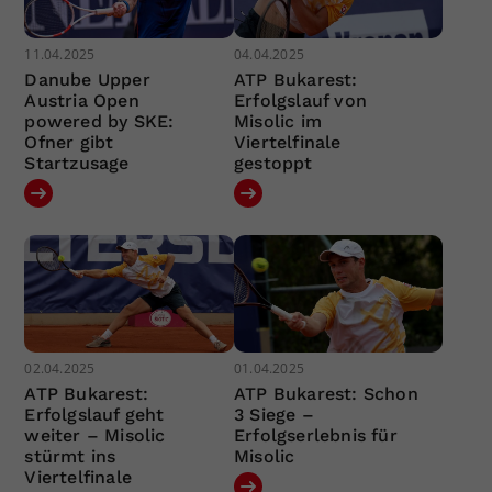
11.04.2025
04.04.2025
Danube Upper
ATP Bukarest:
Austria Open
Erfolgslauf von
powered by SKE:
Misolic im
Ofner gibt
Viertelfinale
Startzusage
gestoppt
02.04.2025
01.04.2025
ATP Bukarest:
ATP Bukarest: Schon
Erfolgslauf geht
3 Siege –
weiter – Misolic
Erfolgserlebnis für
stürmt ins
Misolic
Viertelfinale