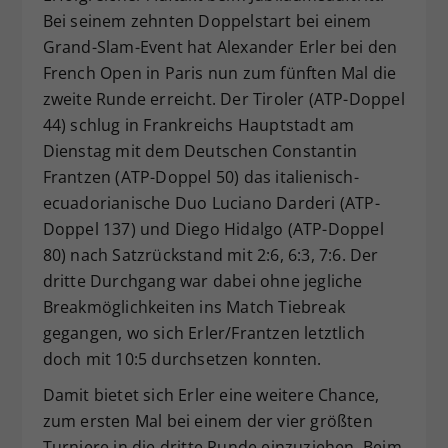
Bei seinem zehnten Doppelstart bei einem
Dieser Wert speichert Ihre Consent-
Grand-Slam-Event hat Alexander Erler bei den
Einstellungen. Unter anderem eine
zufällig generierte ID, für die
French Open in Paris nun zum fünften Mal die
Zweck
historische Speicherung Ihrer
zweite Runde erreicht. Der Tiroler (ATP-Doppel
vorgenommen Einstellungen, falls der
44) schlug in Frankreichs Hauptstadt am
Webseiten-Betreiber dies eingestellt
Dienstag mit dem Deutschen Constantin
hat.
Frantzen (ATP-Doppel 50) das italienisch-
ecuadorianische Duo Luciano Darderi (ATP-
Doppel 137) und Diego Hidalgo (ATP-Doppel
80) nach Satzrückstand mit 2:6, 6:3, 7:6. Der
dritte Durchgang war dabei ohne jegliche
Breakmöglichkeiten ins Match Tiebreak
gegangen, wo sich Erler/Frantzen letztlich
doch mit 10:5 durchsetzen konnten.
Damit bietet sich Erler eine weitere Chance,
zum ersten Mal bei einem der vier größten
Turniere in die dritte Runde einzuziehen. Beim