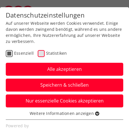
Zurück zur Newsübersicht
Datenschutzeinstellungen
Salzburger Tennisverband
Auf unserer Webseite werden Cookies verwendet. Einige
davon werden zwingend benötigt, während es uns andere
ermöglichen, Ihre Nutzererfahrung auf unserer Webseite
zu verbessern.
ATP
Turniere
Essenziell
Statistiken
French Open: Erler feiert
beim Grand-Slam-
Alle akzeptieren
Jubiläum Auftaktsieg
Speichern & schließen
Jetzt könnte es in Paris in der zweiten
Nur essenzielle Cookies akzeptieren
Doppelrunde zum Duell mit Ex-Partner
Lucas Miedler kommen.
Weitere Informationen anzeigen
Essenziell
Verfasst von: Manuel Wachta, 27.05.2025
Essenzielle Cookies werden für grundlegende
Powered by