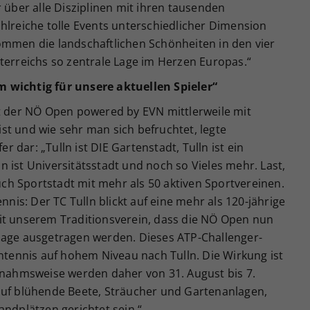
r über alle Disziplinen mit ihren tausenden
hlreiche tolle Events unterschiedlicher Dimension
ommen die landschaftlichen Schönheiten in den vier
terreichs so zentrale Lage im Herzen Europas.“
 wichtig für unsere aktuellen Spieler“
rt der NÖ Open powered by EVN mittlerweile mit
st und wie sehr man sich befruchtet, legte
dar: „Tulln ist DIE Gartenstadt, Tulln ist ein
 ist Universitätsstadt und noch so Vieles mehr. Last,
auch Sportstadt mit mehr als 50 aktiven Sportvereinen.
s: Der TC Tulln blickt auf eine mehr als 120-jährige
it unserem Traditionsverein, dass die NÖ Open nun
lage ausgetragen werden. Dieses ATP-Challenger-
entennis auf hohem Niveau nach Tulln. Die Wirkung ist
usnahmsweise werden daher von 31. August bis 7.
auf blühende Beete, Sträucher und Gartenanlagen,
andplätzen gerichtet sein.“