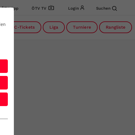
ÖTV App
ÖTV TV
Login
Suchen
den
DC-Tickets
Liga
Turniere
Rangliste