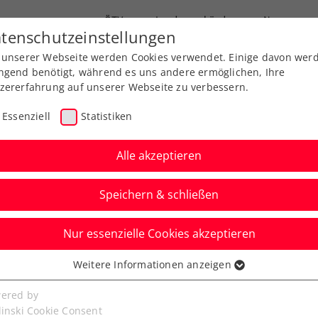
ÖTV
Landesverbände
News
tenschutzeinstellungen
 unserer Webseite werden Cookies verwendet. Einige davon wer
Ausbildung
Services
Über uns
ngend benötigt, während es uns andere ermöglichen, Ihre
zererfahrung auf unserer Webseite zu verbessern.
Essenziell
Statistiken
Alle akzeptieren
Speichern & schließen
Nur essenzielle Cookies akzeptieren
ed by EVN: 5 Jahre
Weitere Informationen anzeigen
ssenziell
in Niederösterreich
senzielle Cookies werden für grundlegende Funktionen der
ered by
bseite benötigt. Dadurch ist gewährleistet, dass die Webseite
linski Cookie Consent