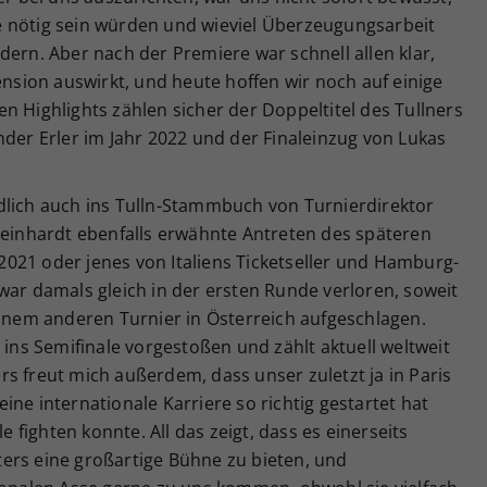
 nötig sein würden und wieviel Überzeugungsarbeit
dern. Aber nach der Premiere war schnell allen klar,
ension auswirkt, und heute hoffen wir noch auf einige
n Highlights zählen sicher der Doppeltitel des Tullners
nder Erler im Jahr 2022 und der Finaleinzug von Lukas
dlich auch ins Tulln-Stammbuch von Turnierdirektor
Beinhardt ebenfalls erwähnte Antreten des späteren
021 oder jenes von Italiens Ticketseller und Hamburg-
war damals gleich in der ersten Runde verloren, soweit
einem anderen Turnier in Österreich aufgeschlagen.
 ins Semifinale vorgestoßen und zählt aktuell weltweit
s freut mich außerdem, dass unser zuletzt ja in Paris
seine internationale Karriere so richtig gestartet hat
le fighten konnte. All das zeigt, dass es einerseits
ers eine großartige Bühne zu bieten, und