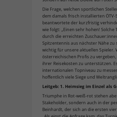
Die Frage, welchen sportlichen Stell
dem damals frisch installierten ÖTV-
beantwortete der kurzfristig verhi
wie folgt: „Einen sehr hohen! Solche
durch die erreichten Zuschauer:inne
Spitzentennis aus nächster Nähe zu
wichtig für unsere aktuellen Spieler.
österreichischen Profis zu vergeben,
ihrer Reisekosten zu unterstützen. Es
internationalen Topniveau zu messe
hoffentlich viele Siege und Weltrang
Leitgeb: 1. Heimsieg im Einzel als
Triumphe in Rot-weiß-rot stehen abe
Stakeholder, sondern auch in der per
Beinhardt, der sich an die ersten vi
„Als einst die Anfrage kam, das Turni