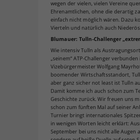
wegen der vielen, vielen Vereine que
Ehrenamtlichen, ohne die derartig za
einfach nicht möglich wären. Dazu k
Vierteln und natürlich auch Niederös
Blumauer: Tulln-Challenger „extrem
Wie intensiv Tulln als Austragungso
„seinem“ ATP-Challenger verbunden i
Vizebürgermeister Wolfgang Mayrhofer 
boomender Wirtschaftsstandort, Tulln
aber ganz sicher not least ist Tulln 
Damit komme ich auch schon zum Tenni
Geschichte zurück. Wir freuen uns m
schon zum fünften Mal auf seiner An
Turnier bringt internationales Spitz
in wenigen Worten leicht erklärt: A
September bei uns nicht alle Augen 
sondern auf heiße Duelle auf roten S