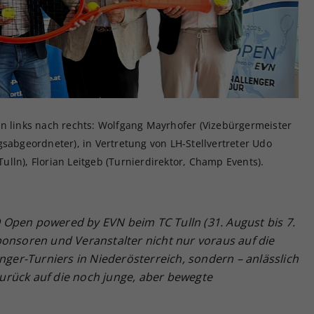
Zweck
generierte ID, für die historische Speicherung
Ihrer vorgenommen Einstellungen, falls der
Webseiten-Betreiber dies eingestellt hat.
on links nach rechts: Wolfgang Mayrhofer (Vizebürgermeister
gsabgeordneter), in Vertretung von LH-Stellvertreter Udo
lln), Florian Leitgeb (Turnierdirektor, Champ Events).
Open powered by EVN beim TC Tulln (31. August bis 7.
ponsoren und Veranstalter nicht nur voraus auf die
enger-Turniers in Niederösterreich, sondern – anlässlich
urück auf die noch junge, aber bewegte