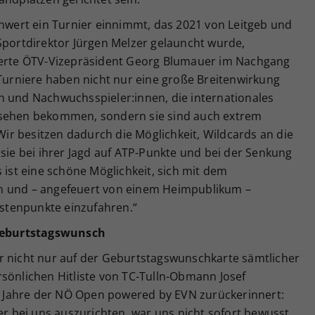
enwert ein Turnier einnimmt, das 2021 von Leitgeb und
Sportdirektor Jürgen Melzer gelauncht wurde,
nderte ÖTV-Vizepräsident Georg Blumauer im Nachgang
 Turniere haben nicht nur eine große Breitenwirkung
n und Nachwuchsspieler:innen, die internationales
 sehen bekommen, sondern sie sind auch extrem
 Wir besitzen dadurch die Möglichkeit, Wildcards an die
 sie bei ihrer Jagd auf ATP-Punkte und bei der Senkung
 ist eine schöne Möglichkeit, sich mit dem
n und – angefeuert von einem Heimpublikum –
listenpunkte einzufahren.“
 Geburtstagswunsch
r nicht nur auf der Geburtstagswunschkarte sämtlicher
sönlichen Hitliste von TC-Tulln-Obmann Josef
er Jahre der NÖ Open powered by EVN zurückerinnert:
er bei uns auszurichten, war uns nicht sofort bewusst,