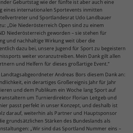
under Geburtstag wie der fünfte ist aber auch eine
g eines internationalen Sportevents inmitten
tellvertreter und Sportlandesrat Udo Landbauer
azu: „Die Niederösterreich Open sind zu einem
D Niederösterreich geworden – sie stehen für
ng und nachhaltige Wirkung weit über die
ntlich dazu bei, unsere Jugend für Sport zu begeistern
nissports weiter voranzutreiben. Mein Dank gilt allen
rtnern und Helfern für dieses großartige Event.“
ch Landtagsabgeordneter Andreas Bors diesem Dank an:
dlichkeit, ein derartiges Großereignis Jahr für Jahr
isieren und dem Publikum ein Woche lang Sport auf
ranstaltern um Turnierdirektor Florian Leitgeb und
nier passt perfekt in unser Konzept, und deshalb ist
lz darauf, weiterhin als Partner und Hauptsponsor
die grundsätzlichen Stärken des Bundeslands als
anstaltungen: „Wir sind das Sportland Nummer eins –