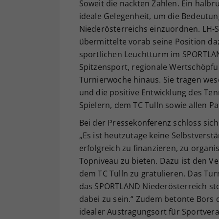
Soweit die nackten Zahlen. Ein halbr
ideale Gelegenheit, um die Bedeutun
Niederösterreichs einzuordnen. LH-S
übermittelte vorab seine Position d
sportlichen Leuchtturm im SPORTLAN
Spitzensport, regionale Wertschöpfu
Turnierwoche hinaus. Sie tragen wese
und die positive Entwicklung des Ten
Spielern, dem TC Tulln sowie allen Pa
Bei der Pressekonferenz schloss si
„Es ist heutzutage keine Selbstverstän
erfolgreich zu finanzieren, zu organ
Topniveau zu bieten. Dazu ist den Ve
dem TC Tulln zu gratulieren. Das Tur
das SPORTLAND Niederösterreich sto
dabei zu sein.“ Zudem betonte Bors 
idealer Austragungsort für Sportver