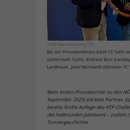
© NÖ Open powered by EVN
Bei der Pressekonferenz beim TC Tulln v
Gartenstadt Tulln), Andreas Bors (Landta
Landbauer, Josef Beinhardt (Obmann TC Tu
Beim ersten Pressetermin zu den NÖ 
September 2025) blickten Partner, S
bereits fünfte Auflage des ATP-Chall
des halbrunden Jubiläums – zudem z
Turniergeschichte.