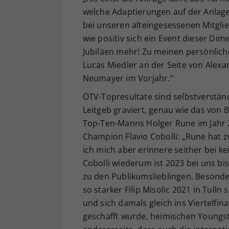
welche Adaptierungen auf der Anlage
bei unseren alteingesessenen Mitglie
wie positiv sich ein Event dieser Dim
Jubiläen mehr! Zu meinen persönliche
Lucas Miedler an der Seite von Alexa
Neumayer im Vorjahr.“
ÖTV-Topresultate sind selbstverstän
Leitgeb graviert, genau wie das von 
Top-Ten-Manns Holger Rune im Jahr 2
Champion Flavio Cobolli: „Rune hat z
ich mich aber erinnere seither bei k
Cobolli wiederum ist 2023 bei uns bis
zu den Publikumslieblingen. Besonder
so starker Filip Misolic 2021 in Tulln 
und sich damals gleich ins Viertelfina
geschafft wurde, heimischen Youngst