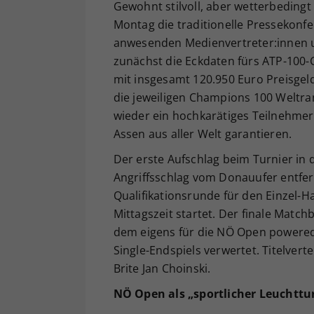
Gewohnt stilvoll, aber wetterbedingt
Montag die traditionelle Pressekon
anwesenden Medienvertreter:innen u
zunächst die Eckdaten fürs ATP-100-C
mit insgesamt 120.950 Euro Preisge
die jeweiligen Champions 100 Weltra
wieder ein hochkarätiges Teilnehmer
Assen aus aller Welt garantieren.
Der erste Aufschlag beim Turnier in 
Angriffsschlag vom Donauufer entfer
Qualifikationsrunde für den Einzel-
Mittagszeit startet. Der finale Matc
dem eigens für die NÖ Open powered 
Single-Endspiels verwertet. Titelvert
Brite Jan Choinski.
NÖ Open als „sportlicher Leuchtt