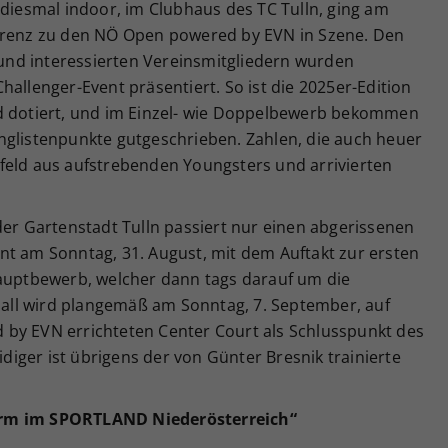
 diesmal indoor, im Clubhaus des TC Tulln, ging am
ferenz zu den NÖ Open powered by EVN in Szene. Den
nd interessierten Vereinsmitgliedern wurden
hallenger-Event präsentiert. So ist die 2025er-Edition
ld dotiert, und im Einzel- wie Doppelbewerb bekommen
nglistenpunkte gutgeschrieben. Zahlen, die auch heuer
feld aus aufstrebenden Youngsters und arrivierten
der Gartenstadt Tulln passiert nur einen abgerissenen
nt am Sonntag, 31. August, mit dem Auftakt zur ersten
Hauptbewerb, welcher dann tags darauf um die
hball wird plangemäß am Sonntag, 7. September, auf
by EVN errichteten Center Court als Schlusspunkt des
eidiger ist übrigens der von Günter Bresnik trainierte
urm im SPORTLAND Niederösterreich“