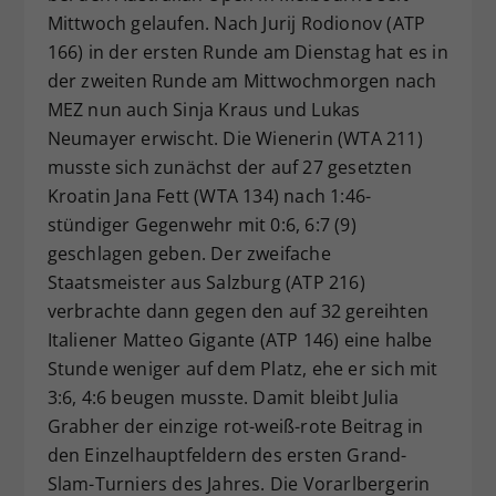
Mittwoch gelaufen. Nach Jurij Rodionov (ATP
Dieser Wert speichert Ihre Consent-
166) in der ersten Runde am Dienstag hat es in
Einstellungen. Unter anderem eine
zufällig generierte ID, für die
der zweiten Runde am Mittwochmorgen nach
Zweck
historische Speicherung Ihrer
MEZ nun auch Sinja Kraus und Lukas
vorgenommen Einstellungen, falls der
Neumayer erwischt. Die Wienerin (WTA 211)
Webseiten-Betreiber dies eingestellt
musste sich zunächst der auf 27 gesetzten
hat.
Kroatin Jana Fett (WTA 134) nach 1:46-
stündiger Gegenwehr mit 0:6, 6:7 (9)
geschlagen geben. Der zweifache
Staatsmeister aus Salzburg (ATP 216)
verbrachte dann gegen den auf 32 gereihten
Italiener Matteo Gigante (ATP 146) eine halbe
Stunde weniger auf dem Platz, ehe er sich mit
3:6, 4:6 beugen musste. Damit bleibt Julia
Grabher der einzige rot-weiß-rote Beitrag in
den Einzelhauptfeldern des ersten Grand-
Slam-Turniers des Jahres. Die Vorarlbergerin