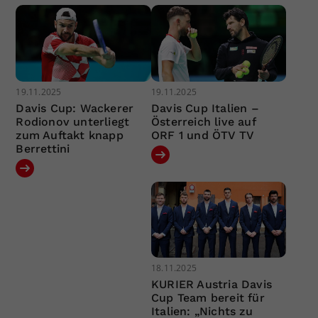
19.11.2025
19.11.2025
Davis Cup: Wackerer
Davis Cup Italien –
Rodionov unterliegt
Österreich live auf
zum Auftakt knapp
ORF 1 und ÖTV TV
Berrettini
18.11.2025
KURIER Austria Davis
Cup Team bereit für
Italien: „Nichts zu