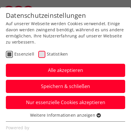
Zurück zur Newsübersicht
Datenschutzeinstellungen
Salzburger Tennisverband
Auf unserer Webseite werden Cookies verwendet. Einige
davon werden zwingend benötigt, während es uns andere
ermöglichen, Ihre Nutzererfahrung auf unserer Webseite
zu verbessern.
ATP
WTA
Turniere
Essenziell
Statistiken
Kraus und Neumayer in
Australian-Open-
Alle akzeptieren
Qualifikation gestoppt
Speichern & schließen
Für die zwei ÖTV-Asse kommt in
Nur essenzielle Cookies akzeptieren
Melbourne in der zweiten Runde der
Vorausscheidung das Aus.
Weitere Informationen anzeigen
Essenziell
Verfasst von: Manuel Wachta, 08.01.2025
Essenzielle Cookies werden für grundlegende
Powered by