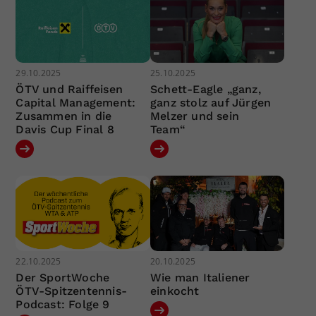
29.10.2025
25.10.2025
ÖTV und Raiffeisen
Schett-Eagle „ganz,
Capital Management:
ganz stolz auf Jürgen
Zusammen in die
Melzer und sein
Davis Cup Final 8
Team“
22.10.2025
20.10.2025
Der SportWoche
Wie man Italiener
ÖTV-Spitzentennis-
einkocht
Podcast: Folge 9