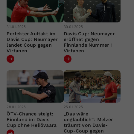
31.01.2025
30.01.2025
Perfekter Auftakt im
Davis Cup: Neumayer
Davis Cup: Neumayer
eröffnet gegen
landet Coup gegen
Finnlands Nummer 1
Virtanen
Virtanen
28.01.2025
25.01.2025
ÖTV-Chance steigt:
„Das wäre
Finnland im Davis
unglaublich“: Melzer
Cup ohne Heliövaara
träumt von Davis-
Cup-Coup gegen