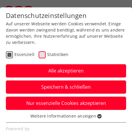
Zurück zur Newsübersicht
Datenschutzeinstellungen
Salzburger Tennisverband
Auf unserer Webseite werden Cookies verwendet. Einige
davon werden zwingend benötigt, während es uns andere
ermöglichen, Ihre Nutzererfahrung auf unserer Webseite
zu verbessern.
Davis Cup
Essenziell
Statistiken
Davis Cup Italien –
Österreich live auf ORF 1
Alle akzeptieren
und ÖTV TV
Speichern & schließen
Am Mittwoch um 16:00 Uhr wird es für
Nur essenzielle Cookies akzeptieren
das KURIER Austria Davis Cup Team beim
Davis Cup Final 8 in Bologna ernst.
Weitere Informationen anzeigen
Essenziell
Verfasst von: Manuel Wachta, 19.11.2025
Essenzielle Cookies werden für grundlegende
Powered by