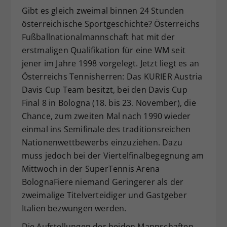
Gibt es gleich zweimal binnen 24 Stunden
Dieser Wert speichert Ihre Consent-
österreichische Sportgeschichte? Österreichs
Einstellungen. Unter anderem eine
zufällig generierte ID, für die
Fußballnationalmannschaft hat mit der
Zweck
historische Speicherung Ihrer
erstmaligen Qualifikation für eine WM seit
vorgenommen Einstellungen, falls der
jener im Jahre 1998 vorgelegt. Jetzt liegt es an
Webseiten-Betreiber dies eingestellt
Österreichs Tennisherren: Das KURIER Austria
hat.
Davis Cup Team besitzt, bei den Davis Cup
Final 8 in Bologna (18. bis 23. November), die
Chance, zum zweiten Mal nach 1990 wieder
einmal ins Semifinale des traditionsreichen
Nationenwettbewerbs einzuziehen. Dazu
muss jedoch bei der Viertelfinalbegegnung am
Mittwoch in der SuperTennis Arena
BolognaFiere niemand Geringerer als der
zweimalige Titelverteidiger und Gastgeber
Italien bezwungen werden.
Die Aufstellungen der beiden Mannschaften