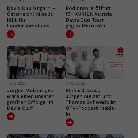
12.09.2025
11.09.2025
Davis Cup Ungarn –
Rodionov eröffnet
Österreich: Misolic
für KURIER Austria
fällt für
Davis Cup Team
Länderkampf aus
gegen Marozsán
10.09.2025
07.09.2025
Jürgen Melzer: „Es
Richard Grasl,
wäre einer unserer
Jürgen Melzer und
größten Erfolge im
Thomas Schweda im
Davis Cup“
ÖTV-Podcast Inside-
In