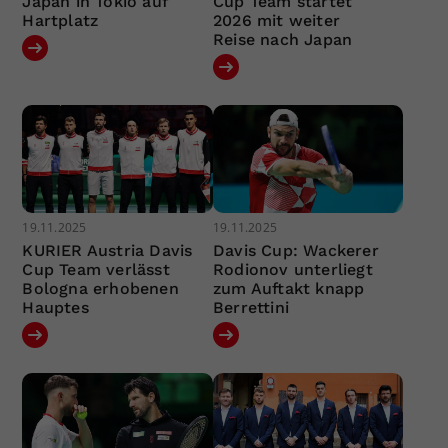
Japan in Tokio auf
Cup Team startet
Hartplatz
2026 mit weiter
Reise nach Japan
19.11.2025
19.11.2025
KURIER Austria Davis
Davis Cup: Wackerer
Cup Team verlässt
Rodionov unterliegt
Bologna erhobenen
zum Auftakt knapp
Hauptes
Berrettini