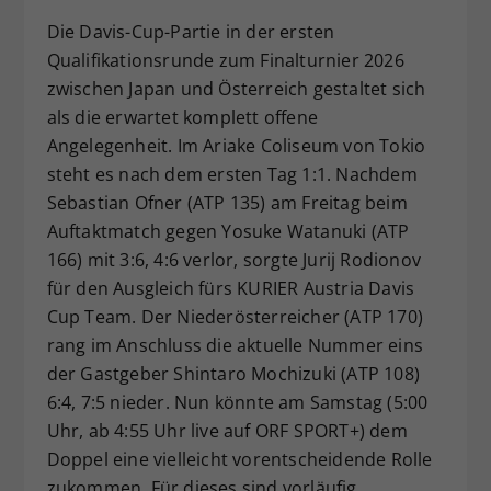
Dieser Wert speichert Ihre Consent-
Die Davis-Cup-Partie in der ersten
Einstellungen. Unter anderem eine
Qualifikationsrunde zum Finalturnier 2026
zufällig generierte ID, für die
zwischen Japan und Österreich gestaltet sich
Zweck
historische Speicherung Ihrer
als die erwartet komplett offene
vorgenommen Einstellungen, falls der
Angelegenheit. Im Ariake Coliseum von Tokio
Webseiten-Betreiber dies eingestellt
hat.
steht es nach dem ersten Tag 1:1. Nachdem
Sebastian Ofner (ATP 135) am Freitag beim
Auftaktmatch gegen Yosuke Watanuki (ATP
166) mit 3:6, 4:6 verlor, sorgte Jurij Rodionov
für den Ausgleich fürs KURIER Austria Davis
Cup Team. Der Niederösterreicher (ATP 170)
rang im Anschluss die aktuelle Nummer eins
der Gastgeber Shintaro Mochizuki (ATP 108)
6:4, 7:5 nieder. Nun könnte am Samstag (5:00
Uhr, ab 4:55 Uhr live auf ORF SPORT+) dem
Doppel eine vielleicht vorentscheidende Rolle
zukommen. Für dieses sind vorläufig