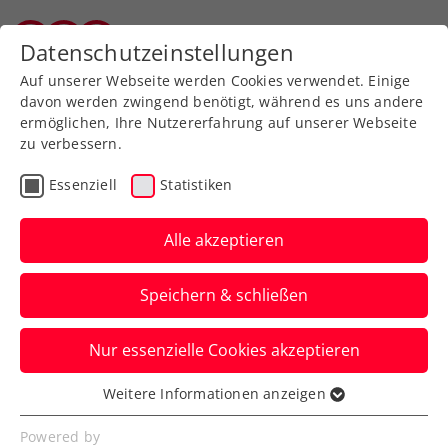
Zurück zur Newsübersicht
Datenschutzeinstellungen
Salzburger Tennisverband
Auf unserer Webseite werden Cookies verwendet. Einige
davon werden zwingend benötigt, während es uns andere
ermöglichen, Ihre Nutzererfahrung auf unserer Webseite
zu verbessern.
Davis Cup
Essenziell
Statistiken
Davis Cup: Rodionov
besorgt 1:1 für KURIER
Alle akzeptieren
Austria Davis Cup Team
Speichern & schließen
in Japan
Nur essenzielle Cookies akzeptieren
Zuvor zog Sebastian Ofner im
Auftaktmatch im Ariake Coliseum in Tokio
Weitere Informationen anzeigen
Essenziell
den Kürzeren.
Essenzielle Cookies werden für grundlegende
Powered by