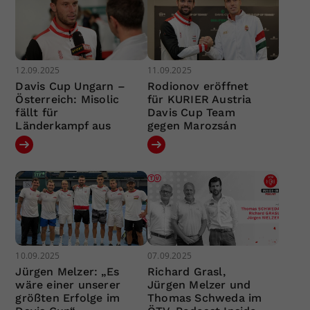
12.09.2025
11.09.2025
Davis Cup Ungarn –
Rodionov eröffnet
Österreich: Misolic
für KURIER Austria
fällt für
Davis Cup Team
Länderkampf aus
gegen Marozsán
10.09.2025
07.09.2025
Jürgen Melzer: „Es
Richard Grasl,
wäre einer unserer
Jürgen Melzer und
größten Erfolge im
Thomas Schweda im