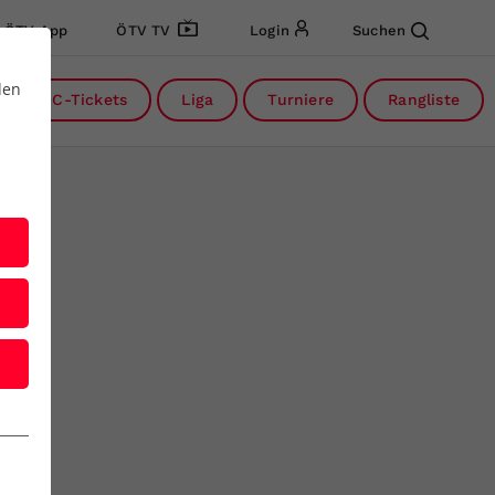
ÖTV App
ÖTV TV
Login
Suchen
den
DC-Tickets
Liga
Turniere
Rangliste