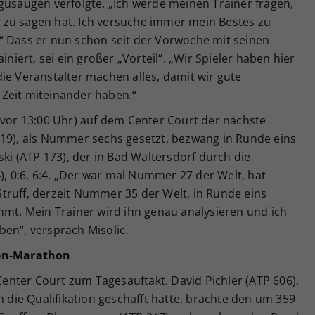
gusaugen verfolgte. „Ich werde meinen Trainer fragen,
 zu sagen hat. Ich versuche immer mein Bestes zu
“ Dass er nun schon seit der Vorwoche mit seinen
iniert, sei ein großer „Vorteil“. „Wir Spieler haben hier
ie Veranstalter machen alles, damit wir gute
Zeit miteinander haben.“
 vor 13:00 Uhr) auf dem Center Court der nächste
119), als Nummer sechs gesetzt, bezwang in Runde eins
ski (ATP 173), der in Bad Waltersdorf durch die
4), 0:6, 6:4. „Der war mal Nummer 27 der Welt, hat
truff, derzeit Nummer 35 der Welt, in Runde eins
mmt. Mein Trainer wird ihn genau analysieren und ich
en“, versprach Misolic.
den-Marathon
nter Court zum Tagesauftakt. David Pichler (ATP 606),
h die Qualifikation geschafft hatte, brachte den um 359