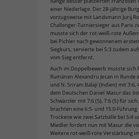
Ränge besser platzierten Franzosen
einer Niederlage. Der 28-jährige Bur
vorzugsweise mit Landsmann Jurij Ro
Challenger-Turniersieger aus Paris z
musste sich der rot-weiß-rote Außense
bei Pichler nach gewonnenem erstem 
Siegkurs, servierte bei 5:3 zudem au
vom Sieg entfernt.
Auch im Doppelbewerb musste sich P
Rumänen Alexandru Jecan in Runde e
und N. Sriram Balaji (Indien) mit 3:6
dem Deutschen Daniel Masur das öste
Schwärzler mit 7:6 (5), 7:6 (5) für si
brachten eine 6:5- und 15:0-Führung 
Trockene wie zwei Satzbälle bei 5:4 
Miedler fordert nun mit Masur die vi
Weitere rot-weiß-rote Verstärkung im