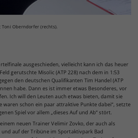
 Toni Oberndorfer (rechts).
iertelfinale ausgeschieden, vielleicht kann ich das heuer
s Feld gerutschte Misolic (ATP 228) nach dem in 1:53
5 gegen den deutschen Qualifikanten Tim Handel (ATP
ewonnen habe. Dann es ist immer etwas Besonderes, vor
n. Ich will den Leuten auch etwas bieten, damit sie
e waren schon ein paar attraktive Punkte dabei“, setzte
genen Spiel vor allem „dieses Auf und Ab“ stört.
 seinem neuen Trainer Velimir Zovko, der auch als
t und auf der Tribüne im Sportaktivpark Bad