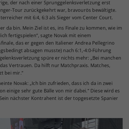
rige, der nach einer Sprunggelenksverletzung erst
nger-Tour zurückgekehrt war, bravourös bewältigte.
erreicher mit 6:4, 6:3 als Sieger vom Center Court.
er da bin. Mein Ziel ist es, ins Finale zu kommen, wie im
dlich fertigspielen“, sagte Novak mit einem
inale, das er gegen den Italiener Andrea Pellegrino
ungsbedingt absagen musste) nach 6:1,-4:0-Führung
gelenksverletzung spüre er nichts mehr: „Bei manchen
das Vertrauen. Da hilft nur Matchpraxis. Matches,
t bei mir.“
nte Novak: „Ich bin zufrieden, dass ich da in zwei
n einige sehr gute Bälle von mir dabei.“ Diese wird es
Sein nächster Kontrahent ist der topgesetzte Spanier