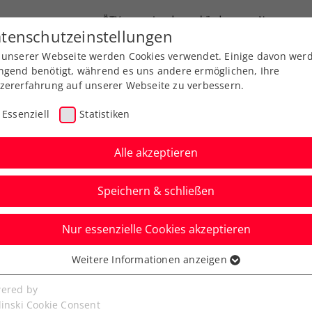
ÖTV
Landesverbände
News
tenschutzeinstellungen
 unserer Webseite werden Cookies verwendet. Einige davon wer
Ausbildung
Services
Über uns
ngend benötigt, während es uns andere ermöglichen, Ihre
zererfahrung auf unserer Webseite zu verbessern.
Essenziell
Statistiken
Alle akzeptieren
Speichern & schließen
Nur essenzielle Cookies akzeptieren
ORF TROPHY: Auch
Weitere Informationen anzeigen
ssenziell
lic weiter
senzielle Cookies werden für grundlegende Funktionen der
ered by
bseite benötigt. Dadurch ist gewährleistet, dass die Webseite
linski Cookie Consent