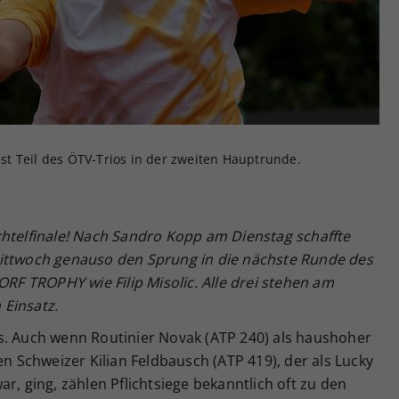
Zweck
generierte ID, für die historische Speicherung
Ihrer vorgenommen Einstellungen, falls der
Webseiten-Betreiber dies eingestellt hat.
 ist Teil des ÖTV-Trios in der zweiten Hauptrunde.
chtelfinale! Nach Sandro Kopp am Dienstag schaffte
Mittwoch genauso den Sprung in die nächste Runde des
 TROPHY wie Filip Misolic. Alle drei stehen am
Einsatz.
s. Auch wenn Routinier Novak (ATP 240) als haushoher
en Schweizer Kilian Feldbausch (ATP 419), der als Lucky
r, ging, zählen Pflichtsiege bekanntlich oft zu den