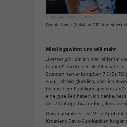
© BAD WALTERSDORF TROPHY
Dennis Novak (links) im ORF-Interview mit
Misolic gewinnt und will mehr
„Letztes Jahr bin ich hier leider im V
toppen!“, lachte der als Alternate in
Stunden hart erkämpften 7:6 (5), 7:
453). „Ich bin glücklich, dass ich g
heimischem Publikum spielen zu dürfe
eine gute Zeit haben. Ich denke, heut
der 23-jährige Grazer fort, den am ei
Daran arbeite er seit Mitte April mit
Kroatiens Davis-Cup-Kapitän fungier