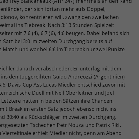
 Geoffrey Blancaneaux (ATP 247) mehrmals an den Rand
genländer, der sich fortan mehr aufs Doppel,
dionov, konzentrieren will, zwang den zweifachen
weimal ins Tiebreak. Nach 3:13 Stunden Spielzeit
iter mit 7:6 (4), 6:7 (6), 4:6 beugen. Dabei befand sich
Satz bei 3:0 im zweiten Durchgang bereits auf
fs Match und war bei 6:6 im Tiebreak nur zwei Punkte
ichler danach verabschieden. Er unterlag mit dem
ins den topgereihten Guido Andreozzi (Argentinien)
, 4:6. Davis-Cup-Ass Lucas Miedler entschied zuvor mit
rreichische Duell mit Neil Oberleitner und Joel
ch. Letztere hatten in beiden Sätzen ihre Chancen,
mit Break im ersten Satz jedoch ebenso nicht ins
und 30:40 als Rückschläger im zweiten Durchgang.
ertgesetzten Tschechen Petr Nouza und Patrik Rikl.
 Viertelfinale erhielt Miedler nicht, denn am Abend