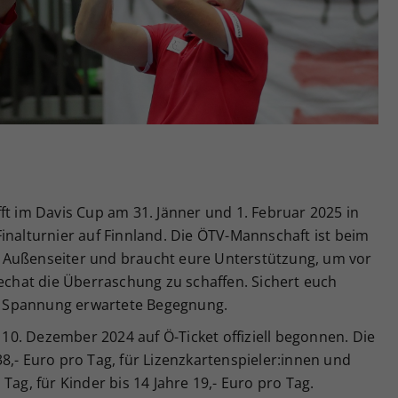
Zweck
generierte ID, für die historische Speicherung
Ihrer vorgenommen Einstellungen, falls der
Webseiten-Betreiber dies eingestellt hat.
ft im Davis Cup am 31. Jänner und 1. Februar 2025 in
inalturnier auf Finnland. Die ÖTV-Mannschaft ist beim
 Außenseiter und braucht eure Unterstützung, um vor
hat die Überraschung zu schaffen. Sichert euch
mit Spannung erwartete Begegnung.
0. Dezember 2024 auf Ö-Ticket offiziell begonnen. Die
8,- Euro pro Tag, für Lizenzkartenspieler:innen und
Tag, für Kinder bis 14 Jahre 19,- Euro pro Tag.