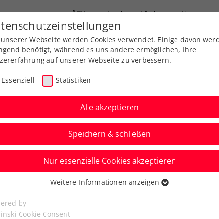
ÖTV
Landesverbände
News
tenschutzeinstellungen
 unserer Webseite werden Cookies verwendet. Einige davon wer
Ausbildung
Services
Über uns
ngend benötigt, während es uns andere ermöglichen, Ihre
zererfahrung auf unserer Webseite zu verbessern.
Essenziell
Statistiken
Alle akzeptieren
Speichern & schließen
Nur essenzielle Cookies akzeptieren
is Cup Österreich –
Weitere Informationen anzeigen
ssenziell
ort erhältlich
senzielle Cookies werden für grundlegende Funktionen der
ered by
bseite benötigt. Dadurch ist gewährleistet, dass die Webseite
linski Cookie Consent