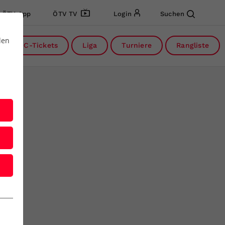
ÖTV App
ÖTV TV
Login
Suchen
den
DC-Tickets
Liga
Turniere
Rangliste