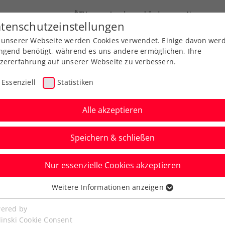
ÖTV
Landesverbände
News
tenschutzeinstellungen
 unserer Webseite werden Cookies verwendet. Einige davon wer
Ausbildung
Services
Über uns
ngend benötigt, während es uns andere ermöglichen, Ihre
zererfahrung auf unserer Webseite zu verbessern.
Essenziell
Statistiken
Alle akzeptieren
Speichern & schließen
Nur essenzielle Cookies akzeptieren
nd – Österreich
Weitere Informationen anzeigen
ssenziell
live auf ÖTV TV
senzielle Cookies werden für grundlegende Funktionen der
ered by
bseite benötigt. Dadurch ist gewährleistet, dass die Webseite
linski Cookie Consent