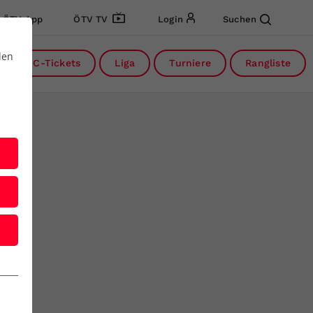
ÖTV App
ÖTV TV
Login
Suchen
den
DC-Tickets
Liga
Turniere
Rangliste