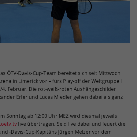
Zweck
generierte ID, für die historische Speicherung
Ihrer vorgenommen Einstellungen, falls der
Webseiten-Betreiber dies eingestellt hat.
 ÖTV-Davis-Cup-Team bereitet sich seit Mittwoch
ena in Limerick vor – fürs Play-off der Weltgruppe I
/4. Februar. Die rot-weiß-roten Aushängeschilder
xander Erler und Lucas Miedler gehen dabei als ganz
m Sonntag ab 12:00 Uhr MEZ wird diesmal jeweils
oetv.tv
live übertragen. Seid live dabei und feuert die
und -Davis-Cup-Kapitäns Jürgen Melzer vor dem