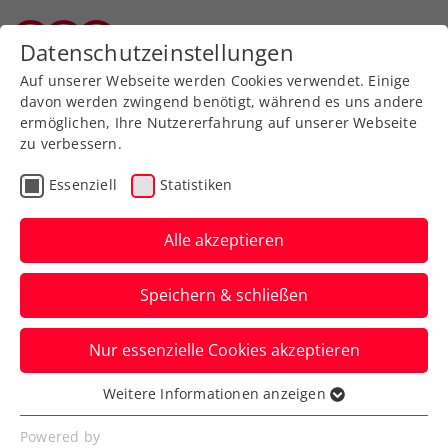
Zurück zur Newsübersicht
Datenschutzeinstellungen
Salzburger Tennisverband
Auf unserer Webseite werden Cookies verwendet. Einige
davon werden zwingend benötigt, während es uns andere
ermöglichen, Ihre Nutzererfahrung auf unserer Webseite
zu verbessern.
Davis Cup
Essenziell
Statistiken
Klare Devise für KURIER
Austria Davis Cup Team:
Alle akzeptieren
„Vollgas geben und 3
Speichern & schließen
Punkte holen“
Nur essenzielle Cookies akzeptieren
So blicken Richard Grasl, Jürgen Melzer
und Lukas Neumayer auf den wichtigen
Weitere Informationen anzeigen
Essenziell
Länderkampf in Ungarn.
Essenzielle Cookies werden für grundlegende
Powered by