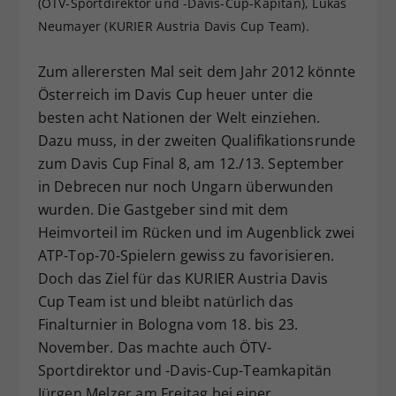
(ÖTV-Sportdirektor und -Davis-Cup-Kapitän), Lukas
Dieser Wert speichert Ihre Consent-
Neumayer (KURIER Austria Davis Cup Team).
Einstellungen. Unter anderem eine
zufällig generierte ID, für die
Zum allerersten Mal seit dem Jahr 2012 könnte
Zweck
historische Speicherung Ihrer
Österreich im Davis Cup heuer unter die
vorgenommen Einstellungen, falls der
besten acht Nationen der Welt einziehen.
Webseiten-Betreiber dies eingestellt
hat.
Dazu muss, in der zweiten Qualifikationsrunde
zum Davis Cup Final 8, am 12./13. September
in Debrecen nur noch Ungarn überwunden
wurden. Die Gastgeber sind mit dem
Heimvorteil im Rücken und im Augenblick zwei
ATP-Top-70-Spielern gewiss zu favorisieren.
Doch das Ziel für das KURIER Austria Davis
Cup Team ist und bleibt natürlich das
Finalturnier in Bologna vom 18. bis 23.
November. Das machte auch ÖTV-
Sportdirektor und -Davis-Cup-Teamkapitän
Jürgen Melzer am Freitag bei einer