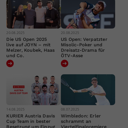
20.08.2025
20.08.2025
Die US Open 2025
US Open: Verpatzter
live auf JOYN – mit
Misolic-Poker und
Melzer, Koubek, Haas
Dreisatz-Drama für
und Co.
ÖTV-Asse
14.08.2025
08.07.2025
KURIER Austria Davis
Wimbledon: Erler
Cup Team in bester
schrammt an
Besetzung um Einzug
Viertelfinalpremiere