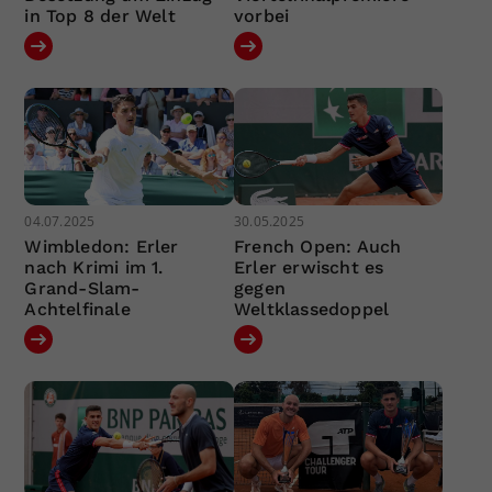
in Top 8 der Welt
vorbei
04.07.2025
30.05.2025
Wimbledon: Erler
French Open: Auch
nach Krimi im 1.
Erler erwischt es
Grand-Slam-
gegen
Achtelfinale
Weltklassedoppel