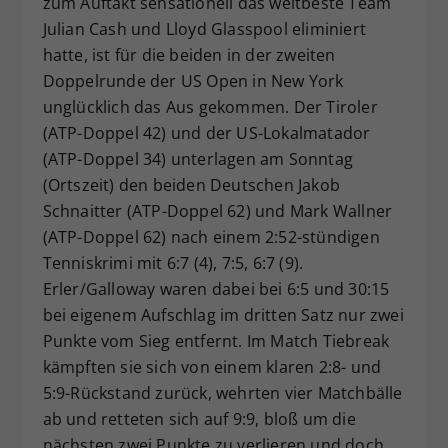
zum Auftakt sensationell das weltbeste Team
Dieser Wert speichert Ihre Consent-
Julian Cash und Lloyd Glasspool eliminiert
Einstellungen. Unter anderem eine
hatte, ist für die beiden in der zweiten
zufällig generierte ID, für die
Doppelrunde der US Open in New York
Zweck
historische Speicherung Ihrer
unglücklich das Aus gekommen. Der Tiroler
vorgenommen Einstellungen, falls der
(ATP-Doppel 42) und der US-Lokalmatador
Webseiten-Betreiber dies eingestellt
hat.
(ATP-Doppel 34) unterlagen am Sonntag
(Ortszeit) den beiden Deutschen Jakob
Schnaitter (ATP-Doppel 62) und Mark Wallner
(ATP-Doppel 62) nach einem 2:52-stündigen
Tenniskrimi mit 6:7 (4), 7:5, 6:7 (9).
Erler/Galloway waren dabei bei 6:5 und 30:15
bei eigenem Aufschlag im dritten Satz nur zwei
Punkte vom Sieg entfernt. Im Match Tiebreak
kämpften sie sich von einem klaren 2:8- und
5:9-Rückstand zurück, wehrten vier Matchbälle
ab und retteten sich auf 9:9, bloß um die
nächsten zwei Punkte zu verlieren und doch