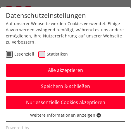
Zurück zur Newsübersicht
Datenschutzeinstellungen
Salzburger Tennisverband
Auf unserer Webseite werden Cookies verwendet. Einige
davon werden zwingend benötigt, während es uns andere
ermöglichen, Ihre Nutzererfahrung auf unserer Webseite
zu verbessern.
ATP
ITF
Turniere
Kids & Jugend
Essenziell
Statistiken
US Open: Erler verpasst
in New York weiteres
Alle akzeptieren
Erfolgserlebnis nach
Speichern & schließen
Krimi
Nur essenzielle Cookies akzeptieren
Lediglich zwei Punkte trennen das ÖTV-
Ass mit Robert Galloway vom Einzug ins
Weitere Informationen anzeigen
Essenziell
Doppelachtelfinale.
Essenzielle Cookies werden für grundlegende
Powered by