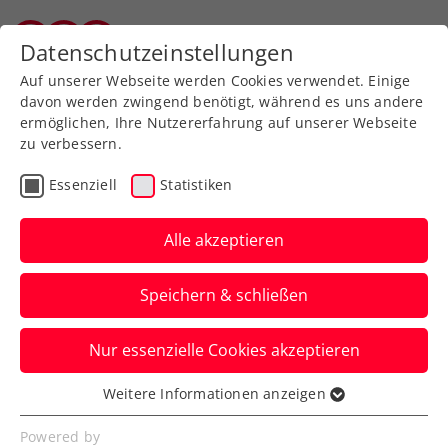
Zurück zur Newsübersicht
Datenschutzeinstellungen
Salzburger Tennisverband
Auf unserer Webseite werden Cookies verwendet. Einige
davon werden zwingend benötigt, während es uns andere
ermöglichen, Ihre Nutzererfahrung auf unserer Webseite
zu verbessern.
Davis Cup
Essenziell
Statistiken
KURIER Austria Davis Cup
Team auf Sensationskurs
Alle akzeptieren
Richtung Bologna
Speichern & schließen
Österreichs Herrennationalteam liegt
Nur essenzielle Cookies akzeptieren
gegen Ungarn in Debrecen nach Tag 1
sensationell mit 2:0 in Führung.
Weitere Informationen anzeigen
Essenziell
Verfasst von: Manuel Wachta, 12.09.2025
Essenzielle Cookies werden für grundlegende
Powered by