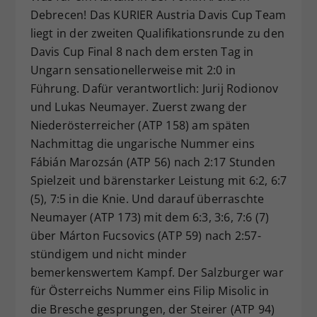
Debrecen! Das KURIER Austria Davis Cup Team
Dieser Wert speichert Ihre Consent-
liegt in der zweiten Qualifikationsrunde zu den
Einstellungen. Unter anderem eine
zufällig generierte ID, für die
Davis Cup Final 8 nach dem ersten Tag in
Zweck
historische Speicherung Ihrer
Ungarn sensationellerweise mit 2:0 in
vorgenommen Einstellungen, falls der
Führung. Dafür verantwortlich: Jurij Rodionov
Webseiten-Betreiber dies eingestellt
und Lukas Neumayer. Zuerst zwang der
hat.
Niederösterreicher (ATP 158) am späten
Nachmittag die ungarische Nummer eins
Fábián Marozsán (ATP 56) nach 2:17 Stunden
Spielzeit und bärenstarker Leistung mit 6:2, 6:7
(5), 7:5 in die Knie. Und darauf überraschte
Neumayer (ATP 173) mit dem 6:3, 3:6, 7:6 (7)
über Márton Fucsovics (ATP 59) nach 2:57-
stündigem und nicht minder
bemerkenswertem Kampf. Der Salzburger war
für Österreichs Nummer eins Filip Misolic in
die Bresche gesprungen, der Steirer (ATP 94)