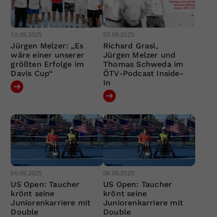
10.09.2025
07.09.2025
Jürgen Melzer: „Es
Richard Grasl,
wäre einer unserer
Jürgen Melzer und
größten Erfolge im
Thomas Schweda im
Davis Cup“
ÖTV-Podcast Inside-
In
06.09.2025
06.09.2025
US Open: Taucher
US Open: Taucher
krönt seine
krönt seine
Juniorenkarriere mit
Juniorenkarriere mit
Double
Double