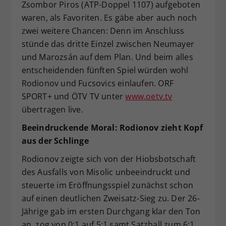
Zsombor Piros (ATP-Doppel 1107) aufgeboten
waren, als Favoriten. Es gäbe aber auch noch
zwei weitere Chancen: Denn im Anschluss
stünde das dritte Einzel zwischen Neumayer
und Marozsán auf dem Plan. Und beim alles
entscheidenden fünften Spiel würden wohl
Rodionov und Fucsovics einlaufen. ORF
SPORT+ und ÖTV TV unter
www.oetv.tv
übertragen live.
Beeindruckende Moral: Rodionov zieht Kopf
aus der Schlinge
Rodionov zeigte sich von der Hiobsbotschaft
des Ausfalls von Misolic unbeeindruckt und
steuerte im Eröffnungsspiel zunächst schon
auf einen deutlichen Zweisatz-Sieg zu. Der 26-
Jährige gab im ersten Durchgang klar den Ton
an, zog von 0:1 auf 5:1 samt Satzball zum 6:1