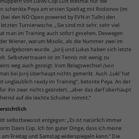
hnuppern von Davis-Cup-Luft diesmal nur die
uen schenkte Peya am ersten Spieltag mit Rodionov (im
 (bei den NÖ Open powered by EVN in Tulln) den
letzten Turnierwoche. „Sie sind mit sehr, sehr viel
hat man im Training auch sofort gesehen. Deswegen
te der Wiener, warum Misolic, als die Nummer zwei im
t aufgeboten wurde. „Jurij und Lukas haben sich letzte
lt. Selbstvertrauen ist im Tennis mit wenig zu
 eins weg auch gezeigt. Vom Belagswechsel
(von
man bei Jurij überhaupt nichts gemerkt. Auch ‚Luki’ hat
kt unglaublich ready im Training“, betonte Peya. An der
 für ihn zwar nichts geändert, „aber das darf überhaupt
ernd auf die leichte Schulter nimmt.“
rsichtlich
itt selbstbewusst entgegen: „Es ist natürlich immer
vorm Davis Cup. Ich bin guter Dinge, dass ich meine
 am Freitag und Samstag widerspiegeln kann.“ Die