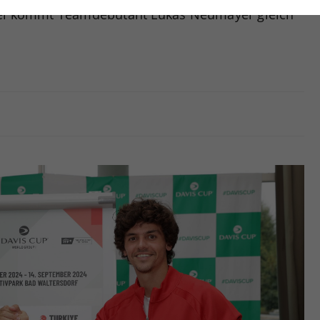
nwandfrei funktioniert.
rkei kommt Teamdebütant Lukas Neumayer gleich
Cookie-Informationen anzeigen
Name
cookie_optin
Anbieter
tatistiken
Laufzeit
1 Jahr
Dieses Cookie wird verwendet, um Ihre Cookie-
Zweck
Einstellungen für diese Website zu speichern.
Name
SgCookieOptin.lastPreferences
Anbieter
Laufzeit
1 Jahr
Dieser Wert speichert Ihre Consent-
Einstellungen. Unter anderem eine zufällig