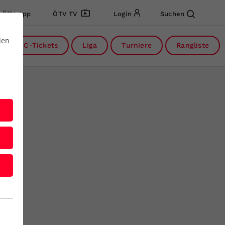
ÖTV App
ÖTV TV
Login
Suchen
den
DC-Tickets
Liga
Turniere
Rangliste