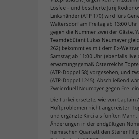
Losfee – und bescherte Jurij Rodiono
Linkshänder (ATP 170) wird fürs Gen
Waltersdorf am Freitag ab 13:00 Uhr
gegen die Nummer zwei der Gäste, Ya
Teamdebütant Lukas Neumayer gleich
262) bekommt es mit dem Ex-Weltrang
Samstag ab 11:00 Uhr (ebenfalls liv
erwartungsgemäß Österreichs Toptea
(ATP-Doppel 58) vorgesehen, und zwa
(ATP-Doppel 1245). Abschließend wär
Zweierduell Neumayer gegen Erel ein
Die Türkei ersetzte, wie von Captain
Hüftproblemen nicht angereisten Topsp
und ergänzte Kirci als fünften Man
Änderungen in der endgültigen Nom
heimischen Quartett den Steirer Filip