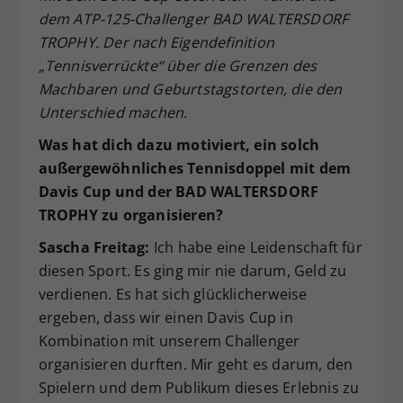
dem ATP-125-Challenger BAD WALTERSDORF
Dieser Wert speichert Ihre Consent-
TROPHY. Der nach Eigendefinition
Einstellungen. Unter anderem eine
zufällig generierte ID, für die
„Tennisverrückte“ über die Grenzen des
Zweck
historische Speicherung Ihrer
Machbaren und Geburtstagstorten, die den
vorgenommen Einstellungen, falls der
Unterschied machen.
Webseiten-Betreiber dies eingestellt
hat.
Was hat dich dazu motiviert, ein solch
außergewöhnliches Tennisdoppel mit dem
Davis Cup und der BAD WALTERSDORF
TROPHY zu organisieren?
Sascha Freitag:
Ich habe eine Leidenschaft für
diesen Sport. Es ging mir nie darum, Geld zu
verdienen. Es hat sich glücklicherweise
ergeben, dass wir einen Davis Cup in
Kombination mit unserem Challenger
organisieren durften. Mir geht es darum, den
Spielern und dem Publikum dieses Erlebnis zu