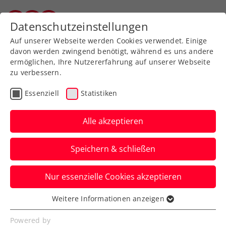
Zurück zur Newsübersicht
Datenschutzeinstellungen
Salzburger Tennisverband
Auf unserer Webseite werden Cookies verwendet. Einige
davon werden zwingend benötigt, während es uns andere
ermöglichen, Ihre Nutzererfahrung auf unserer Webseite
zu verbessern.
Turniere
ATP
Essenziell
Statistiken
Sascha Freitag: „Wir
wollen uns ständig
Alle akzeptieren
weiterentwickeln“
Speichern & schließen
Der Veranstalter der BAD WALTERSDORF
Nur essenzielle Cookies akzeptieren
TROPHY blickt in die Gegenwart und
Zukunft des ATP-Challengers.
Weitere Informationen anzeigen
Essenziell
Verfasst von: Presseaussendung / Redaktion, 23.09.2024
Essenzielle Cookies werden für grundlegende
Powered by