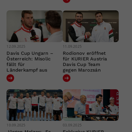
12.09.2025
11.09.2025
Davis Cup Ungarn –
Rodionov eröffnet
Österreich: Misolic
für KURIER Austria
fällt für
Davis Cup Team
Länderkampf aus
gegen Marozsán
10.09.2025
03.09.2025
Jürgen Melzer: „Es
Exklusive KURIER-