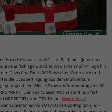
Zweck
generierte ID, für die historische Speicherung
Ihrer vorgenommen Einstellungen, falls der
Webseiten-Betreiber dies eingestellt hat.
en Harri Heliövaara und Oskari Paldanius (Junioren)
bourne aufschlagen, sind es inzwischen nur 14 Tage hin
u den Davis Cup Finals 2025 zwischen Österreich und
artet die Liveübertragung aus dem Multiversum
egegnungen beim Official Draw am Donnerstag, den 30.
ORF SPORT+). Denn seit dieser Woche steht nun fest,
auf ORF SPORT+ und ÖTV TV (auf
www.oetv.tv
)
ei, wenn die Mannen von ÖTV-Davis-Cup-Kapitän und -
änner und 1. Februar alles geben werden, um ihre erste