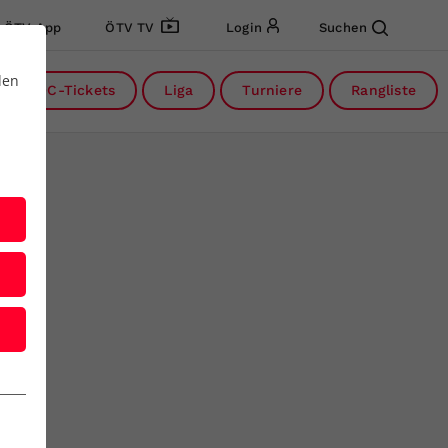
ÖTV App
ÖTV TV
Login
Suchen
den
DC-Tickets
Liga
Turniere
Rangliste