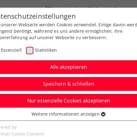
ÖTV
Landesverbände
News
tenschutzeinstellungen
 unserer Webseite werden Cookies verwendet. Einige davon wer
Ausbildung
Services
Über uns
ngend benötigt, während es uns andere ermöglichen, Ihre
zererfahrung auf unserer Webseite zu verbessern.
Essenziell
Statistiken
Alle akzeptieren
Speichern & schließen
Nur essenzielle Cookies akzeptieren
reich – Finnland live
Weitere Informationen anzeigen
ssenziell
+ und ÖTV TV
senzielle Cookies werden für grundlegende Funktionen der
ered by
bseite benötigt. Dadurch ist gewährleistet, dass die Webseite
linski Cookie Consent