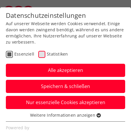
Zurück zur Newsübersicht
Datenschutzeinstellungen
Salzburger Tennisverband
Auf unserer Webseite werden Cookies verwendet. Einige
davon werden zwingend benötigt, während es uns andere
ermöglichen, Ihre Nutzererfahrung auf unserer Webseite
zu verbessern.
ITF
Turniere
Kids & Jugend
Essenziell
Statistiken
Australian Open:
Hauchdünne
Alle akzeptieren
Auftaktniederlage für
Speichern & schließen
Behrmann
Nur essenzielle Cookies akzeptieren
Die ÖTV-Nachwuchshoffnung verliert in
Melbourne in Runde eins erst im Tiebreak
Weitere Informationen anzeigen
Essenziell
des dritten Satzes.
Essenzielle Cookies werden für grundlegende
Powered by