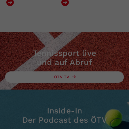
Tennissport live
und auf Abruf
ÖTV TV
Inside-In
Der Podcast des ÖTV