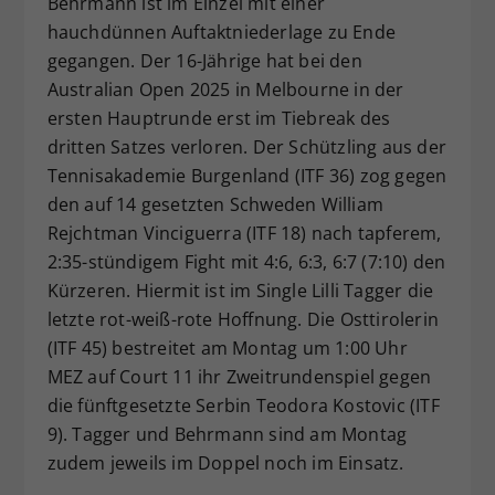
Behrmann ist im Einzel mit einer
Dieser Wert speichert Ihre Consent-
hauchdünnen Auftaktniederlage zu Ende
Einstellungen. Unter anderem eine
gegangen. Der 16-Jährige hat bei den
zufällig generierte ID, für die
Australian Open 2025 in Melbourne in der
Zweck
historische Speicherung Ihrer
ersten Hauptrunde erst im Tiebreak des
vorgenommen Einstellungen, falls der
dritten Satzes verloren. Der Schützling aus der
Webseiten-Betreiber dies eingestellt
hat.
Tennisakademie Burgenland (ITF 36) zog gegen
den auf 14 gesetzten Schweden William
Rejchtman Vinciguerra (ITF 18) nach tapferem,
2:35-stündigem Fight mit 4:6, 6:3, 6:7 (7:10) den
Kürzeren. Hiermit ist im Single Lilli Tagger die
letzte rot-weiß-rote Hoffnung. Die Osttirolerin
(ITF 45) bestreitet am Montag um 1:00 Uhr
MEZ auf Court 11 ihr Zweitrundenspiel gegen
die fünftgesetzte Serbin Teodora Kostovic (ITF
9). Tagger und Behrmann sind am Montag
zudem jeweils im Doppel noch im Einsatz.