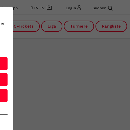
ÖTV App
ÖTV TV
Login
Suchen
den
DC-Tickets
Liga
Turniere
Rangliste