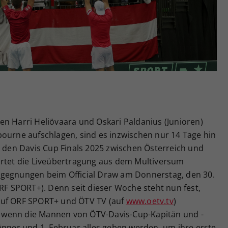
Zweck
generierte ID, für die historische Speicherung
Ihrer vorgenommen Einstellungen, falls der
Webseiten-Betreiber dies eingestellt hat.
en Harri Heliövaara und Oskari Paldanius (Junioren)
bourne aufschlagen, sind es inzwischen nur 14 Tage hin
u den Davis Cup Finals 2025 zwischen Österreich und
artet die Liveübertragung aus dem Multiversum
egegnungen beim Official Draw am Donnerstag, den 30.
ORF SPORT+). Denn seit dieser Woche steht nun fest,
auf ORF SPORT+ und ÖTV TV (auf
www.oetv.tv
)
ei, wenn die Mannen von ÖTV-Davis-Cup-Kapitän und -
änner und 1. Februar alles geben werden, um ihre erste