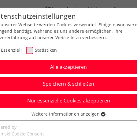
ÖTV
Landesverbände
News
tenschutzeinstellungen
 unserer Webseite werden Cookies verwendet. Einige davon wer
Ausbildung
Services
Über uns
ngend benötigt, während es uns andere ermöglichen, Ihre
zererfahrung auf unserer Webseite zu verbessern.
Essenziell
Statistiken
Alle akzeptieren
Speichern & schließen
Nur essenzielle Cookies akzeptieren
reich – Finnland live
Weitere Informationen anzeigen
ssenziell
+ und ÖTV TV
senzielle Cookies werden für grundlegende Funktionen der
ered by
bseite benötigt. Dadurch ist gewährleistet, dass die Webseite
linski Cookie Consent