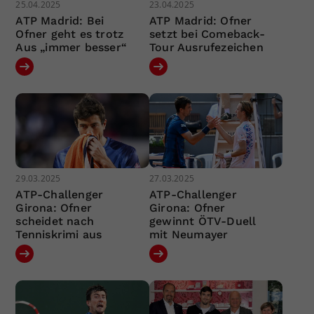
25.04.2025
23.04.2025
ATP Madrid: Bei
ATP Madrid: Ofner
Ofner geht es trotz
setzt bei Comeback-
Aus „immer besser“
Tour Ausrufezeichen
29.03.2025
27.03.2025
ATP-Challenger
ATP-Challenger
Girona: Ofner
Girona: Ofner
scheidet nach
gewinnt ÖTV-Duell
Tenniskrimi aus
mit Neumayer