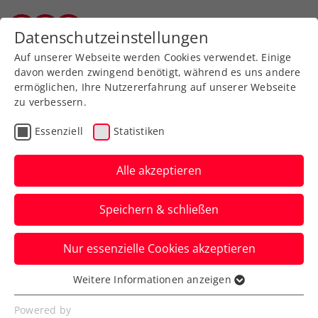
Zurück zur Newsübersicht
Datenschutzeinstellungen
Salzburger Tennisverband
Auf unserer Webseite werden Cookies verwendet. Einige
davon werden zwingend benötigt, während es uns andere
ermöglichen, Ihre Nutzererfahrung auf unserer Webseite
zu verbessern.
ATP
WTA
Turniere
Essenziell
Statistiken
US Open: Ofner bleibt
gegen Ruud ohne
Alle akzeptieren
Satzgewinn
Speichern & schließen
Das ÖTV-Ass unterliegt, leicht
Nur essenzielle Cookies akzeptieren
gehandicapt, dem Skandinavier in der
New Yorker Nightsession.
Weitere Informationen anzeigen
Essenziell
Verfasst von: Manuel Wachta, 26.08.2025
Essenzielle Cookies werden für grundlegende
Powered by