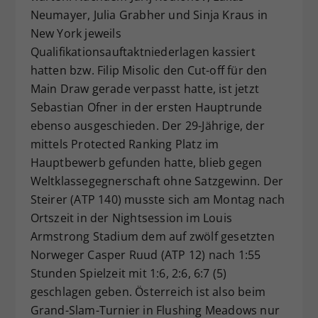
Neumayer, Julia Grabher und Sinja Kraus in
Dieser Wert speichert Ihre Consent-
New York jeweils
Einstellungen. Unter anderem eine
zufällig generierte ID, für die
Qualifikationsauftaktniederlagen kassiert
Zweck
historische Speicherung Ihrer
hatten bzw. Filip Misolic den Cut-off für den
vorgenommen Einstellungen, falls der
Main Draw gerade verpasst hatte, ist jetzt
Webseiten-Betreiber dies eingestellt
Sebastian Ofner in der ersten Hauptrunde
hat.
ebenso ausgeschieden. Der 29-Jährige, der
mittels Protected Ranking Platz im
Hauptbewerb gefunden hatte, blieb gegen
Weltklassegegnerschaft ohne Satzgewinn. Der
Steirer (ATP 140) musste sich am Montag nach
Ortszeit in der Nightsession im Louis
Armstrong Stadium dem auf zwölf gesetzten
Norweger Casper Ruud (ATP 12) nach 1:55
Stunden Spielzeit mit 1:6, 2:6, 6:7 (5)
geschlagen geben. Österreich ist also beim
Grand-Slam-Turnier in Flushing Meadows nur