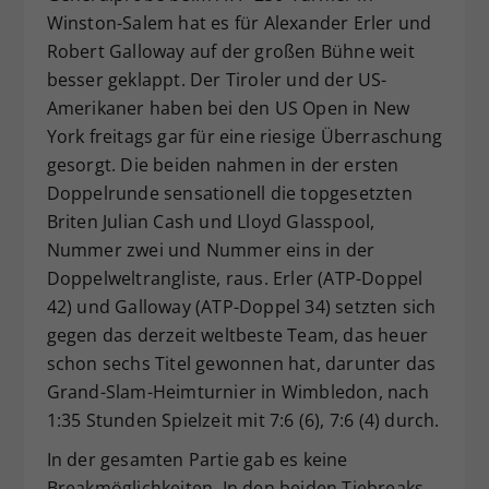
Winston-Salem hat es für Alexander Erler und
Dieser Wert speichert Ihre Consent-
Robert Galloway auf der großen Bühne weit
Einstellungen. Unter anderem eine
zufällig generierte ID, für die
besser geklappt. Der Tiroler und der US-
Zweck
historische Speicherung Ihrer
Amerikaner haben bei den US Open in New
vorgenommen Einstellungen, falls der
York freitags gar für eine riesige Überraschung
Webseiten-Betreiber dies eingestellt
gesorgt. Die beiden nahmen in der ersten
hat.
Doppelrunde sensationell die topgesetzten
Briten Julian Cash und Lloyd Glasspool,
Nummer zwei und Nummer eins in der
Doppelweltrangliste, raus. Erler (ATP-Doppel
42) und Galloway (ATP-Doppel 34) setzten sich
gegen das derzeit weltbeste Team, das heuer
schon sechs Titel gewonnen hat, darunter das
Grand-Slam-Heimturnier in Wimbledon, nach
1:35 Stunden Spielzeit mit 7:6 (6), 7:6 (4) durch.
In der gesamten Partie gab es keine
Breakmöglichkeiten. In den beiden Tiebreaks