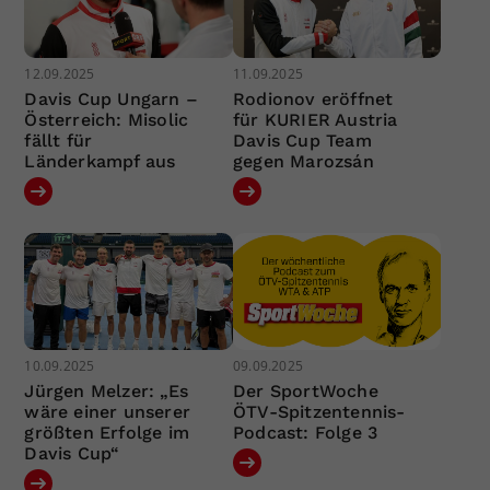
12.09.2025
11.09.2025
Davis Cup Ungarn –
Rodionov eröffnet
Österreich: Misolic
für KURIER Austria
fällt für
Davis Cup Team
Länderkampf aus
gegen Marozsán
10.09.2025
09.09.2025
Jürgen Melzer: „Es
Der SportWoche
wäre einer unserer
ÖTV-Spitzentennis-
größten Erfolge im
Podcast: Folge 3
Davis Cup“