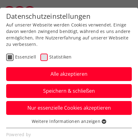
Zurück zur Newsübersicht
Datenschutzeinstellungen
Salzburger Tennisverband
Auf unserer Webseite werden Cookies verwendet. Einige
davon werden zwingend benötigt, während es uns andere
ermöglichen, Ihre Nutzererfahrung auf unserer Webseite
zu verbessern.
ATP
Turniere
Essenziell
Statistiken
US Open: Erler
überrascht zum Auftakt
Alle akzeptieren
gegen Nummer-1-Doppel
Speichern & schließen
Das ÖTV-Ass eliminiert mit Robert
Nur essenzielle Cookies akzeptieren
Galloway in New York Julian Cash und
Lloyd Glasspool.
Weitere Informationen anzeigen
Essenziell
Verfasst von: Manuel Wachta, 29.08.2025
Essenzielle Cookies werden für grundlegende
Powered by