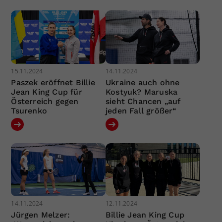
15.11.2024
14.11.2024
Paszek eröffnet Billie
Ukraine auch ohne
Jean King Cup für
Kostyuk? Maruska
Österreich gegen
sieht Chancen „auf
Tsurenko
jeden Fall größer“
14.11.2024
12.11.2024
Jürgen Melzer:
Billie Jean King Cup