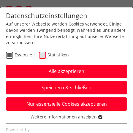
Zurück zur Newsübersicht
Datenschutzeinstellungen
Salzburger Tennisverband
Auf unserer Webseite werden Cookies verwendet. Einige
davon werden zwingend benötigt, während es uns andere
ermöglichen, Ihre Nutzererfahrung auf unserer Webseite
zu verbessern.
Billie Jean King Cup
Essenziell
Statistiken
Billie Jean King Cup: ÖTV-
Damen mit Perelygina,
Alle akzeptieren
Österreicher und 2
Speichern & schließen
Neulingen
Nur essenzielle Cookies akzeptieren
Anna Pircher, Claudia Gasparovic
ergänzen Österreichs
Weitere Informationen anzeigen
Essenziell
Damennationalteam in der Europa/Afrika-
Essenzielle Cookies werden für grundlegende
Powered by
Gruppe II.