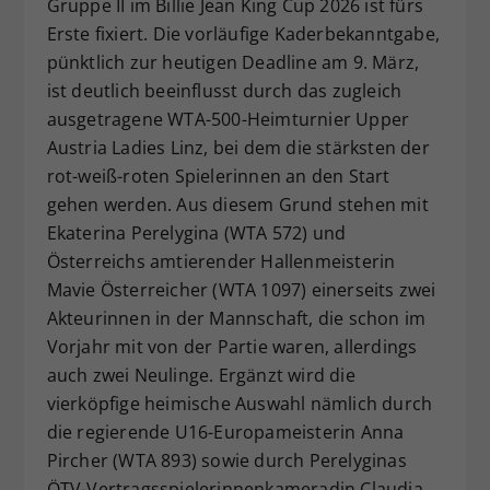
Gruppe II im Billie Jean King Cup 2026 ist fürs
Dieser Wert speichert Ihre Consent-
Erste fixiert. Die vorläufige Kaderbekanntgabe,
Einstellungen. Unter anderem eine
pünktlich zur heutigen Deadline am 9. März,
zufällig generierte ID, für die
ist deutlich beeinflusst durch das zugleich
Zweck
historische Speicherung Ihrer
ausgetragene WTA-500-Heimturnier Upper
vorgenommen Einstellungen, falls der
Austria Ladies Linz, bei dem die stärksten der
Webseiten-Betreiber dies eingestellt
hat.
rot-weiß-roten Spielerinnen an den Start
gehen werden. Aus diesem Grund stehen mit
Ekaterina Perelygina (WTA 572) und
Österreichs amtierender Hallenmeisterin
Mavie Österreicher (WTA 1097) einerseits zwei
Akteurinnen in der Mannschaft, die schon im
Vorjahr mit von der Partie waren, allerdings
auch zwei Neulinge. Ergänzt wird die
vierköpfige heimische Auswahl nämlich durch
die regierende U16-Europameisterin Anna
Pircher (WTA 893) sowie durch Perelyginas
ÖTV-Vertragsspielerinnenkameradin Claudia