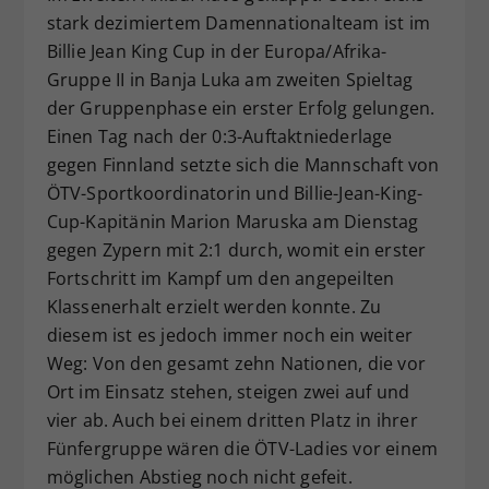
stark dezimiertem Damennationalteam ist im
Dieser Wert speichert Ihre Consent-
Billie Jean King Cup in der Europa/Afrika-
Einstellungen. Unter anderem eine
zufällig generierte ID, für die
Gruppe II in Banja Luka am zweiten Spieltag
Zweck
historische Speicherung Ihrer
der Gruppenphase ein erster Erfolg gelungen.
vorgenommen Einstellungen, falls der
Einen Tag nach der 0:3-Auftaktniederlage
Webseiten-Betreiber dies eingestellt
gegen Finnland setzte sich die Mannschaft von
hat.
ÖTV-Sportkoordinatorin und Billie-Jean-King-
Cup-Kapitänin Marion Maruska am Dienstag
gegen Zypern mit 2:1 durch, womit ein erster
Fortschritt im Kampf um den angepeilten
Klassenerhalt erzielt werden konnte. Zu
diesem ist es jedoch immer noch ein weiter
Weg: Von den gesamt zehn Nationen, die vor
Ort im Einsatz stehen, steigen zwei auf und
vier ab. Auch bei einem dritten Platz in ihrer
Fünfergruppe wären die ÖTV-Ladies vor einem
möglichen Abstieg noch nicht gefeit.