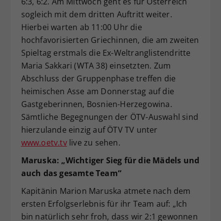
6:3, 6:2. Am Mittwoch geht es für Österreich
sogleich mit dem dritten Auftritt weiter.
Hierbei warten ab 11:00 Uhr die
hochfavorisierten Griechinnen, die am zweiten
Spieltag erstmals die Ex-Weltranglistendritte
Maria Sakkari (WTA 38) einsetzten. Zum
Abschluss der Gruppenphase treffen die
heimischen Asse am Donnerstag auf die
Gastgeberinnen, Bosnien-Herzegowina.
Sämtliche Begegnungen der ÖTV-Auswahl sind
hierzulande einzig auf ÖTV TV unter
www.oetv.tv
live zu sehen.
Maruska: „Wichtiger Sieg für die Mädels und
auch das gesamte Team“
Kapitänin Marion Maruska atmete nach dem
ersten Erfolgserlebnis für ihr Team auf: „Ich
bin natürlich sehr froh, dass wir 2:1 gewonnen