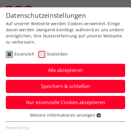
Zurück zur Newsübersicht
Datenschutzeinstellungen
Salzburger Tennisverband
Auf unserer Webseite werden Cookies verwendet. Einige
davon werden zwingend benötigt, während es uns andere
ermöglichen, Ihre Nutzererfahrung auf unserer Webseite
zu verbessern.
Billie Jean King Cup
Essenziell
Statistiken
Billie Jean King Cup: ÖTV-
Damen fahren gegen
Alle akzeptieren
Zypern 1. Gruppensieg ein
Speichern & schließen
Weiter geht es am Mittwoch gegen
Nur essenzielle Cookies akzeptieren
Griechenland mit Maria Sakkari – wieder
live zu sehen auf ÖTV TV.
Weitere Informationen anzeigen
Essenziell
Verfasst von: Manuel Wachta, 07.04.2026
Essenzielle Cookies werden für grundlegende
Powered by