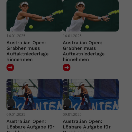
14.01.2025
14.01.2025
Australian Open:
Australian Open:
Grabher muss
Grabher muss
Auftaktniederlage
Auftaktniederlage
hinnehmen
hinnehmen
09.01.2025
09.01.2025
Australian Open:
Australian Open:
Lösbare Aufgabe für
Lösbare Aufgabe für