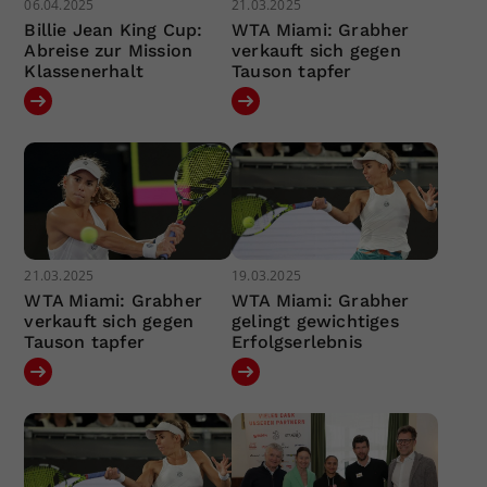
06.04.2025
21.03.2025
Billie Jean King Cup:
WTA Miami: Grabher
Abreise zur Mission
verkauft sich gegen
Klassenerhalt
Tauson tapfer
21.03.2025
19.03.2025
WTA Miami: Grabher
WTA Miami: Grabher
verkauft sich gegen
gelingt gewichtiges
Tauson tapfer
Erfolgserlebnis