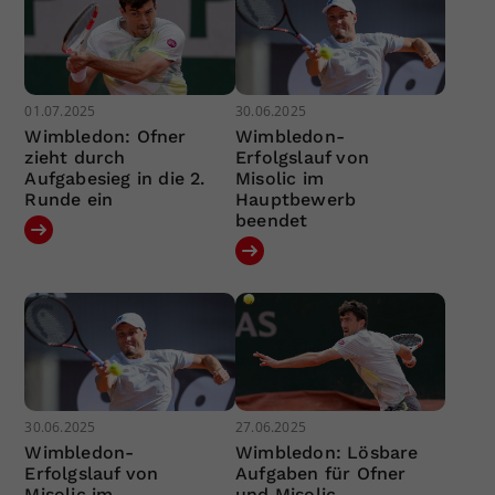
01.07.2025
30.06.2025
Wimbledon: Ofner
Wimbledon-
zieht durch
Erfolgslauf von
Aufgabesieg in die 2.
Misolic im
Runde ein
Hauptbewerb
beendet
30.06.2025
27.06.2025
Wimbledon-
Wimbledon: Lösbare
Erfolgslauf von
Aufgaben für Ofner
Misolic im
und Misolic