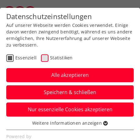
Zurück zur Newsübersicht
Datenschutzeinstellungen
Salzburger Tennisverband
Auf unserer Webseite werden Cookies verwendet. Einige
davon werden zwingend benötigt, während es uns andere
ermöglichen, Ihre Nutzererfahrung auf unserer Webseite
zu verbessern.
WTA
Turniere
Essenziell
Statistiken
WTA Auckland: Grabher
erkämpft sich Auftaktsieg
Alle akzeptieren
Österreichs Spitzenspielerin darf sich nun
Speichern & schließen
auf ein Gipfeltreffen mit Naomi Osaka
freuen.
Nur essenzielle Cookies akzeptieren
Verfasst von: Manuel Wachta, 30.12.2024
Weitere Informationen anzeigen
Essenziell
Essenzielle Cookies werden für grundlegende
Powered by