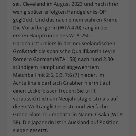
seit Cleveland im August 2023 und nach ihrer
Dieser Wert speichert Ihre Consent-
wenig später erfolgten Handgelenks-OP
Einstellungen. Unter anderem eine
geglückt. Und das nach einem wahren Krimi:
zufällig generierte ID, für die
Die Vorarlbergerin (WTA 470) rang in der
Zweck
historische Speicherung Ihrer
vorgenommen Einstellungen, falls der
ersten Hauptrunde des WTA-250-
Webseiten-Betreiber dies eingestellt
Hardcourtturniers in der neuseeländischen
hat.
Großstadt die spanische Qualifikantin Leyre
Romero Gormaz (WTA 158) nach rund 2:30-
stündigem Kampf und abgewehrtem
Matchball mit 2:6, 6:3, 7:6 (7) nieder. Im
Achtelfinale darf sich Grabher hiermit auf
einen Leckerbissen freuen: Sie trifft
voraussichtlich am Neujahrstag erstmals auf
die Ex-Weltranglistenerste und vierfache
Grand-Slam-Triumphatorin Naomi Osaka (WTA
58). Die Japanerin ist in Auckland auf Position
sieben gesetzt.