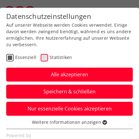
Zurück zur Newsübersicht
Datenschutzeinstellungen
Salzburger Tennisverband
Auf unserer Webseite werden Cookies verwendet. Einige
davon werden zwingend benötigt, während es uns andere
ermöglichen, Ihre Nutzererfahrung auf unserer Webseite
zu verbessern.
Rollstuhltennis
Allgemeine Klasse
Essenziell
Statistiken
Turniere
Alle akzeptieren
Daviscupper, Grabher &
Speichern & schließen
Co.: Staransturm bei
win2day ÖTV-
Nur essenzielle Cookies akzeptieren
Staatsmeisterschaften
Weitere Informationen anzeigen
Essenziell
Jurij Rodionov, Filip Misolic, der zweifache
Essenzielle Cookies werden für grundlegende
Powered by