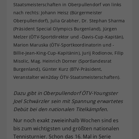
Staatsmeisterschaften in Oberpullendorf von links
Dieser Wert speichert Ihre Consent-
nach rechts: Johann Heisz (Bürgermeister
Einstellungen. Unter anderem eine
Oberpullendorf), Julia Grabher, Dr. Stephan Sharma
zufällig generierte ID, für die
Zweck
historische Speicherung Ihrer
(Präsident Special Olympics Burgenland), Jürgen
vorgenommen Einstellungen, falls der
Melzer (ÖTV-Sportdirektor und -Davis-Cup-Kapitän),
Webseiten-Betreiber dies eingestellt
Marion Maruska (ÖTV-Sportkoordinatorin und -
hat.
Billie-Jean-King-Cup-Kapitänin), Jurij Rodionov, Filip
Misolic, Mag. Heinrich Dorner (Sportlandesrat
Burgenland), Günter Kurz (BTV-Präsident,
Veranstalter win2day ÖTV-Staatsmeisterschaften).
Dazu gibt in Oberpullendorf ÖTV-Youngster
Joel Schwärzler sein mit Spannung erwartetes
Debüt bei den nationalen Titelkämpfen.
Nur noch exakt zweieinhalb Wochen sind es
bis zum wichtigsten und größten nationalen
Tennisturnier. Schon das 16. Mal in Serie