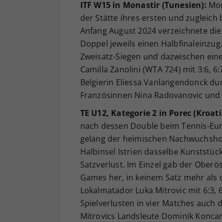
ITF W15 in Monastir (Tunesien):
Mona
der Stätte ihres ersten und zugleich
Anfang August 2024 verzeichnete die
Doppel jeweils einen Halbfinaleinzug.
Zweisatz-Siegen und dazwischen eine
Camilla Zanolini (WTA 724) mit 3:6, 6
Belgierin Eliessa Vanlangendonck dur
Französinnen Nina Radovanovic und M
TE U12, Kategorie 2 in Porec (Kroati
nach dessen Double beim Tennis-Euro
gelang der heimischen Nachwuchshof
Halbinsel Istrien dasselbe Kunststü
Satzverlust. Im Einzel gab der Oberös
Games her, in keinem Satz mehr als 
Lokalmatador Luka Mitrovic mit 6:3, 6
Spielverlusten in vier Matches auch 
Mitrovics Landsleute Dominik Koncar