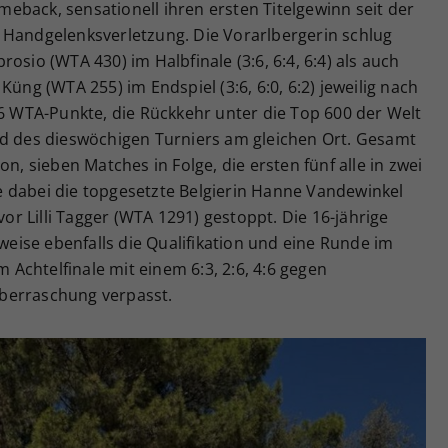
eback, sensationell ihren ersten Titelgewinn seit der
 Handgelenksverletzung. Die Vorarlbergerin schlug
osio (WTA 430) im Halbfinale (3:6, 6:4, 6:4) als auch
Küng (WTA 255) im Endspiel (3:6, 6:0, 6:2) jeweilig nach
36 WTA-Punkte, die Rückkehr unter die Top 600 der Welt
ld des dieswöchigen Turniers am gleichen Ort. Gesamt
on, sieben Matches in Folge, die ersten fünf alle in zwei
sie dabei die topgesetzte Belgierin Hanne Vandewinkel
vor Lilli Tagger (WTA 1291) gestoppt. Die 16-jährige
rweise ebenfalls die Qualifikation und eine Runde im
Achtelfinale mit einem 6:3, 2:6, 4:6 gegen
berraschung verpasst.