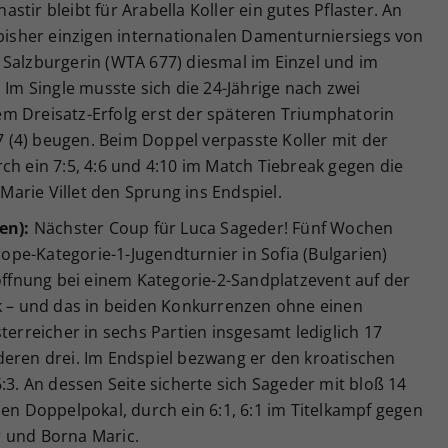
stir bleibt für Arabella Koller ein gutes Pflaster. An
 bisher einzigen internationalen Damenturniersiegs von
 Salzburgerin (WTA 677) diesmal im Einzel und im
 Im Single musste sich die 24-Jährige nach zwei
m Dreisatz-Erfolg erst der späteren Triumphatorin
:7 (4) beugen. Beim Doppel verpasste Koller mit der
ch ein 7:5, 4:6 und 4:10 im Match Tiebreak gegen die
arie Villet den Sprung ins Endspiel.
en):
Nächster Coup für Luca Sageder! Fünf Wochen
pe-Kategorie-1-Jugendturnier in Sofia (Bulgarien)
fnung bei einem Kategorie-2-Sandplatzevent auf der
ck – und das in beiden Konkurrenzen ohne einen
terreicher in sechs Partien insgesamt lediglich 17
deren drei. Im Endspiel bezwang er den kroatischen
:3. An dessen Seite sicherte sich Sageder mit bloß 14
den Doppelpokal, durch ein 6:1, 6:1 im Titelkampf gegen
 und Borna Maric.