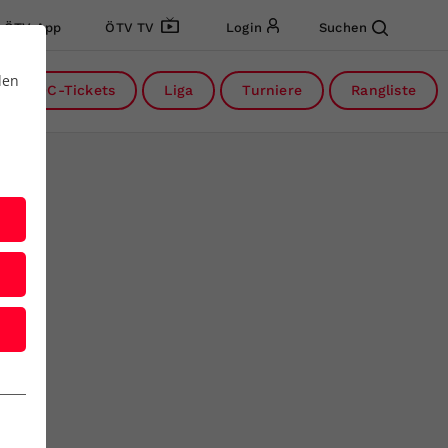
ÖTV App
ÖTV TV
Login
Suchen
den
DC-Tickets
Liga
Turniere
Rangliste