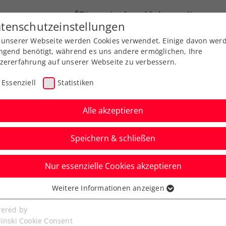
ÖTV
Landesverbände
News
tenschutzeinstellungen
 unserer Webseite werden Cookies verwendet. Einige davon wer
Ausbildung
Services
Über uns
ngend benötigt, während es uns andere ermöglichen, Ihre
zererfahrung auf unserer Webseite zu verbessern.
Essenziell
Statistiken
Alle akzeptieren
Speichern & schließen
Nur essenzielle Cookies akzeptieren
herita di Pula: Grabher
Weitere Informationen anzeigen
ssenziell
 seit Comeback
senzielle Cookies werden für grundlegende Funktionen der
ered by
bseite benötigt. Dadurch ist gewährleistet, dass die Webseite
linski Cookie Consent