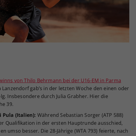
Zweck
generierte ID, für die historische Speicherung
Ihrer vorgenommen Einstellungen, falls der
Webseiten-Betreiber dies eingestellt hat.
winns von Thilo Behrmann bei der U16-EM in Parma
a Lanzendorf gab’s in der letzten Woche den einen oder
g. Insbesondere durch Julia Grabher. Hier die
e 39.
Pula (Italien):
Während Sebastian Sorger (ATP 588)
 Qualifikation in der ersten Hauptrunde ausschied,
en umso besser. Die 28-Jährige (WTA 793) feierte, nach