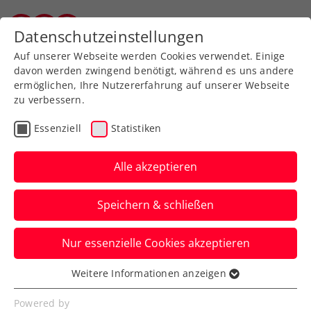
Zurück zur Newsübersicht
Datenschutzeinstellungen
Salzburger Tennisverband
Auf unserer Webseite werden Cookies verwendet. Einige
davon werden zwingend benötigt, während es uns andere
ermöglichen, Ihre Nutzererfahrung auf unserer Webseite
zu verbessern.
Rollstuhltennis
Inklusion
Essenziell
Statistiken
Allgemeine Klasse
Turniere
Alle akzeptieren
Verbands-Info
Speichern & schließen
Charity-Doppel bringt
Nur essenzielle Cookies akzeptieren
9000 Euro für „RETTET
Weitere Informationen anzeigen
DAS KIND – Burgenland“
Essenziell
Essenzielle Cookies werden für grundlegende
Powered by