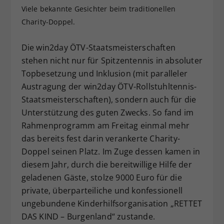
Viele bekannte Gesichter beim traditionellen
Dieser Wert speichert Ihre Consent-
Charity-Doppel.
Einstellungen. Unter anderem eine
zufällig generierte ID, für die
Zweck
historische Speicherung Ihrer
Die win2day ÖTV-Staatsmeisterschaften
vorgenommen Einstellungen, falls der
stehen nicht nur für Spitzentennis in absoluter
Webseiten-Betreiber dies eingestellt
Topbesetzung und Inklusion (mit paralleler
hat.
Austragung der win2day ÖTV-Rollstuhltennis-
Staatsmeisterschaften), sondern auch für die
Unterstützung des guten Zwecks. So fand im
Rahmenprogramm am Freitag einmal mehr
das bereits fest darin verankerte Charity-
Doppel seinen Platz. Im Zuge dessen kamen in
diesem Jahr, durch die bereitwillige Hilfe der
geladenen Gäste, stolze 9000 Euro für die
private, überparteiliche und konfessionell
ungebundene Kinderhilfsorganisation „RETTET
DAS KIND – Burgenland“ zustande.