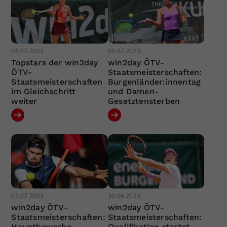
06.07.2023
05.07.2023
Topstars der win2day
win2day ÖTV-
ÖTV-
Staatsmeisterschaften:
Staatsmeisterschaften
Burgenländer:innentag
im Gleichschritt
und Damen-
weiter
Gesetztensterben
05.07.2023
30.06.2023
win2day ÖTV-
win2day ÖTV-
Staatsmeisterschaften:
Staatsmeisterschaften:
Hauptbewerbe
Qualifikation startet