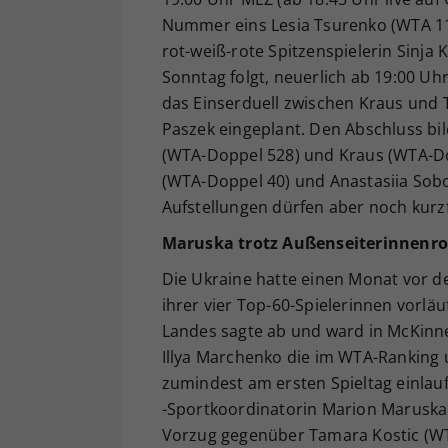
Nummer eins Lesia Tsurenko (WTA 118)
rot-weiß-rote Spitzenspielerin Sinja
Sonntag folgt, neuerlich ab 19:00 Uh
das Einserduell zwischen Kraus und 
Paszek eingeplant. Den Abschluss bi
(WTA-Doppel 528) und Kraus (WTA-Do
(WTA-Doppel 40) und Anastasiia Sobo
Aufstellungen dürfen aber noch kurz
Maruska trotz Außenseiterinnenrol
Die Ukraine hatte einen Monat vor d
ihrer vier Top-60-Spielerinnen vorläu
Landes sagte ab und ward in McKinn
Illya Marchenko die im WTA-Ranking 
zumindest am ersten Spieltag einlauf
-Sportkoordinatorin Marion Marusk
Vorzug gegenüber Tamara Kostic (WTA