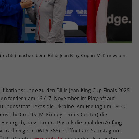
Zweck
generierte ID, für die historische Speicherung
Ihrer vorgenommen Einstellungen, falls der
Webseiten-Betreiber dies eingestellt hat.
 (rechts) machen beim Billie Jean King Cup in McKinney am
fikationsrunde zu den Billie Jean King Cup Finals 2025
en fordern am 16./17. November im Play-off auf
Bundesstaat Texas die Ukraine. Am Freitag um 19:30
ens The Courts (McKinney Tennis Center) die
se ergab, dass Tamira Paszek diesmal den Anfang
 Vorarlbergerin (WTA 366) eröffnet am Samstag um
 ÖTV TV, unter
www.oetv.tv
) gegen die ukrainische