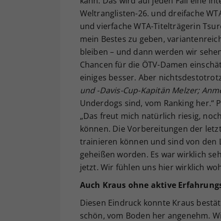
kann. Das wird auf jeden Fall eine int
Weltranglisten-26. und dreifache WTA
und vierfache WTA-Titelträgerin Tsur
mein Bestes zu geben, variantenreich
bleiben – und dann werden wir sehen
Chancen für die ÖTV-Damen einschätz
einiges besser. Aber nichtsdestotrot
und -Davis-Cup-Kapitän Melzer; Anm
Underdogs sind, vom Ranking her.“ P
„Das freut mich natürlich riesig, noc
können. Die Vorbereitungen der letzt
trainieren können und sind von de
geheißen worden. Es war wirklich seh
jetzt. Wir fühlen uns hier wirklich woh
Auch Kraus ohne aktive Erfahrung
Diesen Eindruck konnte Kraus bestäti
schön, vom Boden her angenehm. Wir h