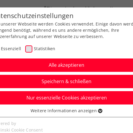
ÖTV
Landesverbände
News
tenschutzeinstellungen
 unserer Webseite werden Cookies verwendet. Einige davon wer
Ausbildung
Services
Über uns
ngend benötigt, während es uns andere ermöglichen, Ihre
zererfahrung auf unserer Webseite zu verbessern.
Essenziell
Statistiken
Alle akzeptieren
Speichern & schließen
Nur essenzielle Cookies akzeptieren
 Billie Jean King Cup
Weitere Informationen anzeigen
ssenziell
 gegen Tsurenko
senzielle Cookies werden für grundlegende Funktionen der
ered by
bseite benötigt. Dadurch ist gewährleistet, dass die Webseite
linski Cookie Consent