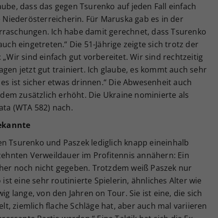
aube, dass das gegen Tsurenko auf jeden Fall einfach
e Niederösterreicherin. Für Maruska gab es in der
rraschungen. Ich habe damit gerechnet, dass Tsurenko
auch eingetreten.“ Die 51-Jährige zeigte sich trotz der
 „Wir sind einfach gut vorbereitet. Wir sind rechtzeitig
gen jetzt gut trainiert. Ich glaube, es kommt auch sehr
 es ist sicher etwas drinnen.“ Die Abwesenheit auch
em zusätzlich erhöht. Die Ukraine nominierte als
pata (WTA 582) nach.
ekannte
en Tsurenko und Paszek lediglich knapp eineinhalb
rzehnten Verweildauer im Profitennis annähern: Ein
sher noch nicht gegeben. Trotzdem weiß Paszek nur
 ist eine sehr routinierte Spielerin, ähnliches Alter wie
ig lange, von den Jahren on Tour. Sie ist eine, die sich
elt, ziemlich flache Schläge hat, aber auch mal variieren