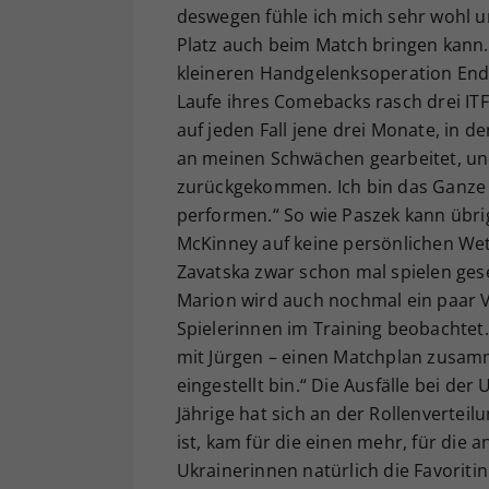
deswegen fühle ich mich sehr wohl u
Platz auch beim Match bringen kann.“
kleineren Handgelenksoperation Ende
Laufe ihres Comebacks rasch drei ITF
auf jeden Fall jene drei Monate, in de
an meinen Schwächen gearbeitet, un
zurückgekommen. Ich bin das Ganze 
performen.“ So wie Paszek kann übrig
McKinney auf keine persönlichen Wet
Zavatska zwar schon mal spielen gese
Marion wird auch nochmal ein paar Vi
Spielerinnen im Training beobachtet
mit Jürgen – einen Matchplan zusamm
eingestellt bin.“ Die Ausfälle bei der
Jährige hat sich an der Rollenverteilu
ist, kam für die einen mehr, für die
Ukrainerinnen natürlich die Favorit