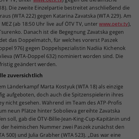
. Die zweite Einzelpartie bestreitet anschließend die
 Kraus (WTA 222) gegen Katarina Zavatska (WTA 229). Am
r MEZ (ab 18:50 Uhr live auf ÖTV TV, unter
www.oetv.tv
),
Tsurenko. Danach ist die Begegnung Zavatska gegen
ldet das Doppelmatch, für welches vorerst Paszek
ppel 976) gegen Doppelspezialistin Nadiia Kichenok
lieva (WTA-Doppel 632) nominiert worden sind. Die
fristig geändert werden.
le zuversichtlich
em Länderkampf Marta Kostyuk (WTA 18) als einzige
fig aufgeboten, doch auch die Spitzenspielerin ihres
ey nicht gesehen. Während im Team des ATP-Profis
um neun Plätze hinter Sobolieva gereihte Zavatska
en soll, gab die ÖTV-Billie-Jean-King-Cup-Kapitänin und
a der heimischen Nummer zwei Paszek zunächst den
 500) und Julia Grabher (WTA 523). „Das war eine