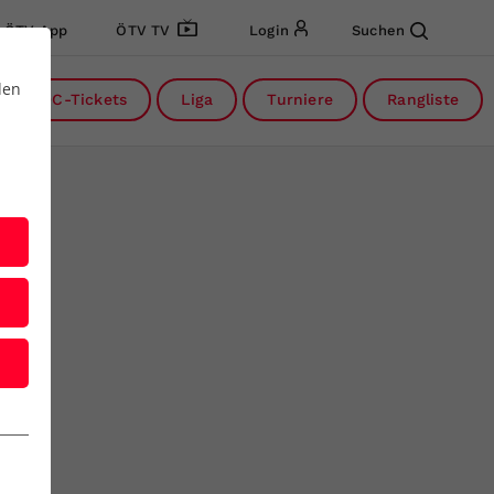
ÖTV App
ÖTV TV
Login
Suchen
den
DC-Tickets
Liga
Turniere
Rangliste