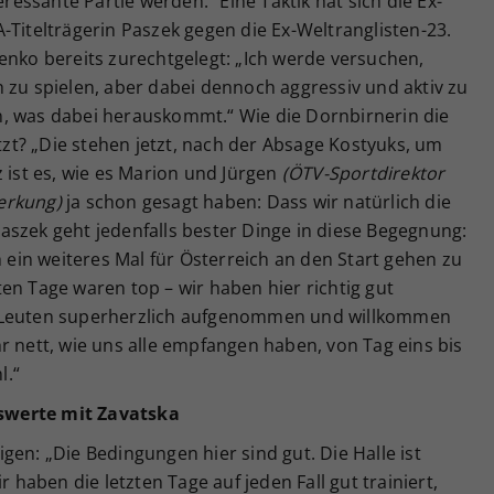
eressante Partie werden.“ Eine Taktik hat sich die Ex-
-Titelträgerin Paszek gegen die Ex-Weltranglisten-23.
enko bereits zurechtgelegt: „Ich werde versuchen,
 zu spielen, aber dabei dennoch aggressiv und aktiv zu
, was dabei herauskommt.“ Wie die Dornbirnerin die
t? „Die stehen jetzt, nach der Absage Kostyuks, um
z ist es, wie es Marion und Jürgen
(ÖTV-Sportdirektor
erkung)
ja schon gesagt haben: Dass wir natürlich die
aszek geht jedenfalls bester Dinge in diese Begegnung:
h ein weiteres Mal für Österreich an den Start gehen zu
en Tage waren top – wir haben hier richtig gut
n Leuten superherzlich aufgenommen und willkommen
r nett, wie uns alle empfangen haben, von Tag eins bis
l.“
swerte mit Zavatska
gen: „Die Bedingungen hier sind gut. Die Halle ist
aben die letzten Tage auf jeden Fall gut trainiert,