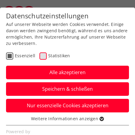
Zurück zur Newsübersicht
Datenschutzeinstellungen
Salzburger Tennisverband
Auf unserer Webseite werden Cookies verwendet. Einige
davon werden zwingend benötigt, während es uns andere
ermöglichen, Ihre Nutzererfahrung auf unserer Webseite
zu verbessern.
Turniere
Kids & Jugend
Essenziell
Statistiken
Babolat Cup: Sageder und
Schmidhofer trumpfen
Alle akzeptieren
bei Finale in Lyon auf
Speichern & schließen
Die heimischen Nachwuchstalente
Nur essenzielle Cookies akzeptieren
behaupten sich in Frankreich gegen die
starke europäische Konkurrenz.
Weitere Informationen anzeigen
Essenziell
Verfasst von: Presseaussendung / Redaktion, 16.12.2024
Essenzielle Cookies werden für grundlegende
Powered by