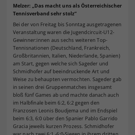
Melzer: „Das macht uns als Österreichischer
Tennisverband sehr stolz“
Bei der von Freitag bis Sonntag ausgetragenen
Veranstaltung waren die Jugendcircuit-U12-
Gewinner:innen aus sechs weiteren Top-
Tennisnationen (Deutschland, Frankreich,
Großbritannien, Italien, Niederlande, Spanien)
am Start, gegen welche sich Sageder und
Schmidhofer auf beeindruckende Art und
Weise zu behaupten vermochten. Sageder gab
in seinen drei Gruppenmatches insgesamt
bloß fünf Games ab und machte danach auch
im Halbfinale beim 6:2, 6:2 gegen den
Franzosen Leonis Boudjema und im Endspiel
beim 6:3, 6:0 über den Spanier Pablo Garrido
Gracia jeweils kurzen Prozess. Schmidhofer
war nach zwei 6:1,-6:0-Siegen in ihrem dritten