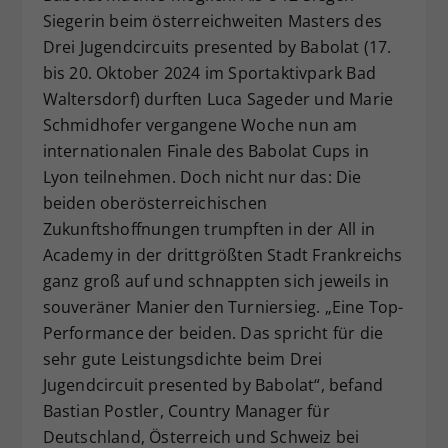
Siegerin beim österreichweiten Masters des
Dieser Wert speichert Ihre Consent-
Drei Jugendcircuits presented by Babolat (17.
Einstellungen. Unter anderem eine
zufällig generierte ID, für die
bis 20. Oktober 2024 im Sportaktivpark Bad
Zweck
historische Speicherung Ihrer
Waltersdorf) durften Luca Sageder und Marie
vorgenommen Einstellungen, falls der
Schmidhofer vergangene Woche nun am
Webseiten-Betreiber dies eingestellt
internationalen Finale des Babolat Cups in
hat.
Lyon teilnehmen. Doch nicht nur das: Die
beiden oberösterreichischen
Zukunftshoffnungen trumpften in der All in
Academy in der drittgrößten Stadt Frankreichs
ganz groß auf und schnappten sich jeweils in
souveräner Manier den Turniersieg. „Eine Top-
Performance der beiden. Das spricht für die
sehr gute Leistungsdichte beim Drei
Jugendcircuit presented by Babolat“, befand
Bastian Postler, Country Manager für
Deutschland, Österreich und Schweiz bei