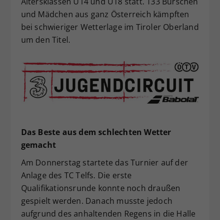
Altersklassen U14 und U18 statt. 133 Burschen
Dieser Wert speichert Ihre Consent-
und Mädchen aus ganz Österreich kämpften
Einstellungen. Unter anderem eine
bei schwieriger Wetterlage im Tiroler Oberland
zufällig generierte ID, für die
um den Titel.
Zweck
historische Speicherung Ihrer
vorgenommen Einstellungen, falls der
Webseiten-Betreiber dies eingestellt
hat.
Das Beste aus dem schlechten Wetter
gemacht
Am Donnerstag startete das Turnier auf der
Anlage des TC Telfs. Die erste
Qualifikationsrunde konnte noch draußen
gespielt werden. Danach musste jedoch
aufgrund des anhaltenden Regens in die Halle