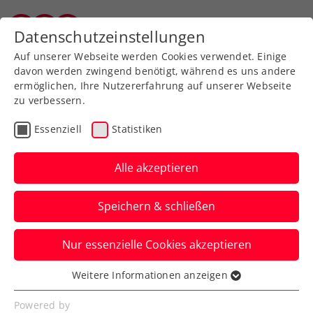
Zurück zur Newsübersicht
Datenschutzeinstellungen
Salzburger Tennisverband
Auf unserer Webseite werden Cookies verwendet. Einige
davon werden zwingend benötigt, während es uns andere
ermöglichen, Ihre Nutzererfahrung auf unserer Webseite
zu verbessern.
Turniere
Kids & Jugend
Essenziell
Statistiken
Drei Jugendcircuit
presented by Babolat:
Alle akzeptieren
Starker Aufschlag der
Speichern & schließen
Jugend in Telfs
Nur essenzielle Cookies akzeptieren
133 Burschen und Mädchen matchen sich
beim TC Telfs um die begehrten ÖTV-
Weitere Informationen anzeigen
Essenziell
Kategorie-1-Turniersiege.
Essenzielle Cookies werden für grundlegende
Powered by