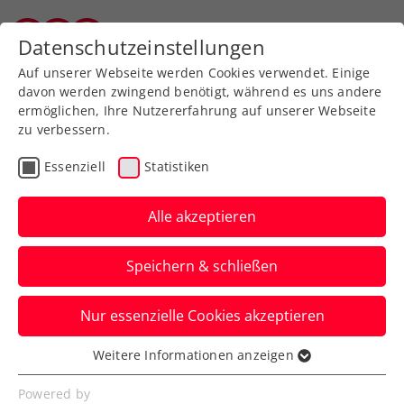
Zurück zur Newsübersicht
Datenschutzeinstellungen
Salzburger Tennisverband
Auf unserer Webseite werden Cookies verwendet. Einige
davon werden zwingend benötigt, während es uns andere
ermöglichen, Ihre Nutzererfahrung auf unserer Webseite
zu verbessern.
Turniere
Kids & Jugend
Essenziell
Statistiken
Favoritensiege bei den
ÖTV-Jugend-
Alle akzeptieren
Hallenmeisterschaften
Speichern & schließen
In fünf von sechs Einzelbewerben
Nur essenzielle Cookies akzeptieren
gewinnen in Lienz, Hollabrunn und
Oberpullendorf die Topgesetzten.
Weitere Informationen anzeigen
Essenziell
Verfasst von: Manuel Wachta, 12.03.2024
Essenzielle Cookies werden für grundlegende
Powered by