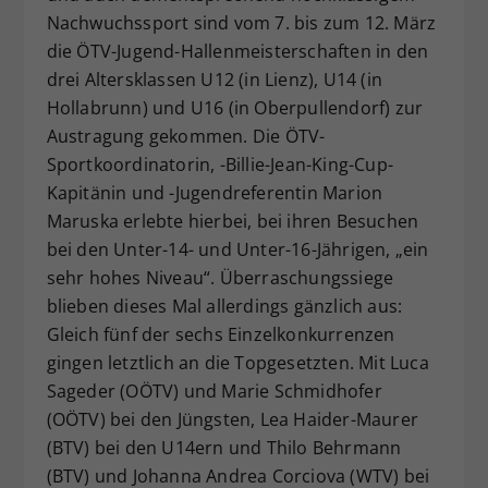
Nachwuchssport sind vom 7. bis zum 12. März
Dieser Wert speichert Ihre Consent-
die ÖTV-Jugend-Hallenmeisterschaften in den
Einstellungen. Unter anderem eine
zufällig generierte ID, für die
drei Altersklassen U12 (in Lienz), U14 (in
Zweck
historische Speicherung Ihrer
Hollabrunn) und U16 (in Oberpullendorf) zur
vorgenommen Einstellungen, falls der
Austragung gekommen. Die ÖTV-
Webseiten-Betreiber dies eingestellt
Sportkoordinatorin, -Billie-Jean-King-Cup-
hat.
Kapitänin und -Jugendreferentin Marion
Maruska erlebte hierbei, bei ihren Besuchen
bei den Unter-14- und Unter-16-Jährigen, „ein
sehr hohes Niveau“. Überraschungssiege
blieben dieses Mal allerdings gänzlich aus:
Gleich fünf der sechs Einzelkonkurrenzen
gingen letztlich an die Topgesetzten. Mit Luca
Sageder (OÖTV) und Marie Schmidhofer
(OÖTV) bei den Jüngsten, Lea Haider-Maurer
(BTV) bei den U14ern und Thilo Behrmann
(BTV) und Johanna Andrea Corciova (WTV) bei