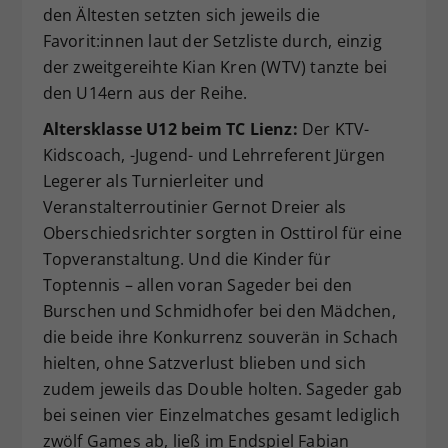
den Ältesten setzten sich jeweils die
Favorit:innen laut der Setzliste durch, einzig
der zweitgereihte Kian Kren (WTV) tanzte bei
den U14ern aus der Reihe.
Altersklasse U12 beim TC Lienz:
Der KTV-
Kidscoach, -Jugend- und Lehrreferent Jürgen
Legerer als Turnierleiter und
Veranstalterroutinier Gernot Dreier als
Oberschiedsrichter sorgten in Osttirol für eine
Topveranstaltung. Und die Kinder für
Toptennis – allen voran Sageder bei den
Burschen und Schmidhofer bei den Mädchen,
die beide ihre Konkurrenz souverän in Schach
hielten, ohne Satzverlust blieben und sich
zudem jeweils das Double holten. Sageder gab
bei seinen vier Einzelmatches gesamt lediglich
zwölf Games ab, ließ im Endspiel Fabian